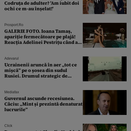
Codruța de adulter? 'Am iubit doi
ochi ce m-au înșelat!'
Prosport.ro
GALERIE FOTO. Ioana Tamaş,
apariție fermecătoare pe plajă!
Reacția Adelinei Pestrițu când a
văzut-o
Adevarul
Ucrainenii aruncă în aer „tot ce
mișcă” pe o șosea din sudul
Rusiei. Drumul strategic de
aprovizionare către Crimeea este
controlat complet
Mediafax
Guvernul ascunde recesiunea.
Câciu: „Mint și prezintă denaturat
lucrurile”
Click