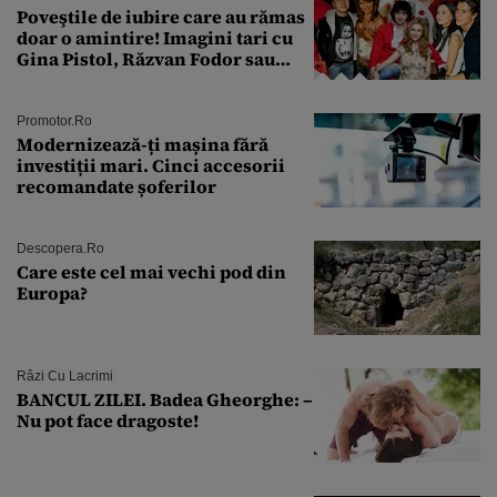
Poveştile de iubire care au rămas
doar o amintire! Imagini tari cu
Gina Pistol, Răzvan Fodor sau
Andra Măruţă şi foştii parteneri
Promotor.ro
Modernizează-ți mașina fără
investiții mari. Cinci accesorii
recomandate șoferilor
Descopera.ro
Care este cel mai vechi pod din
Europa?
Râzi Cu Lacrimi
BANCUL ZILEI. Badea Gheorghe: –
Nu pot face dragoste!