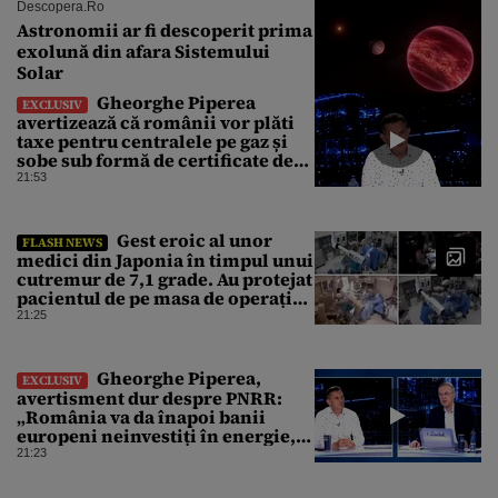
Descopera.ro
Astronomii ar fi descoperit prima
exolună din afara Sistemului
Solar
Gheorghe Piperea
EXCLUSIV
avertizează că românii vor plăti
taxe pentru centralele pe gaz și
sobe sub formă de certificate de
CO2
21:53
Gest eroic al unor
FLASH NEWS
medici din Japonia în timpul unui
cutremur de 7,1 grade. Au protejat
pacientul de pe masa de operație
cu propriile corpuri
21:25
Gheorghe Piperea,
EXCLUSIV
avertisment dur despre PNRR:
„România va da înapoi banii
europeni neinvestiți în energie,
chiar dacă a închis centralele pe
21:23
cărbune”