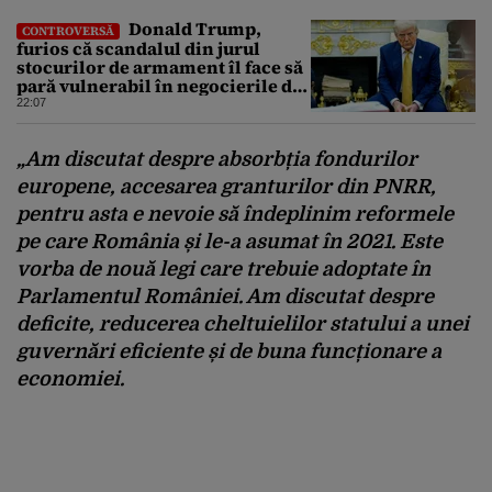
Donald Trump,
CONTROVERSĂ
furios că scandalul din jurul
stocurilor de armament îl face să
pară vulnerabil în negocierile de
pace cu Iranul
22:07
„Am discutat despre absorbția fondurilor
europene, accesarea granturilor din PNRR,
pentru asta e nevoie să îndeplinim reformele
pe care România și le-a asumat în 2021. Este
vorba de nouă legi care trebuie adoptate în
Parlamentul României. Am discutat despre
deficite, reducerea cheltuielilor statului a unei
guvernări eficiente și de buna funcționare a
economiei.