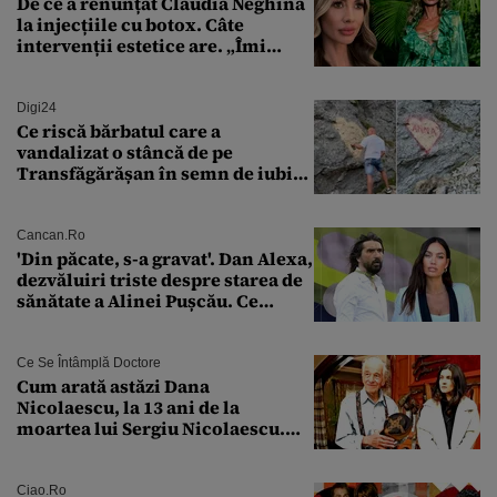
De ce a renunțat Claudia Neghină
la injecțiile cu botox. Câte
intervenții estetice are. „Îmi
îngheață fața”
Digi24
Ce riscă bărbatul care a
vandalizat o stâncă de pe
Transfăgărășan în semn de iubire
față de „Anna”
Cancan.ro
'Din păcate, s-a gravat'. Dan Alexa,
dezvăluiri triste despre starea de
sănătate a Alinei Pușcău. Ce
discuție au avut cu două zile în
urmă
Ce Se Întâmplă Doctore
Cum arată astăzi Dana
Nicolaescu, la 13 ani de la
moartea lui Sergiu Nicolaescu.
Transformarea care i-a surprins
pe toți
Ciao.ro