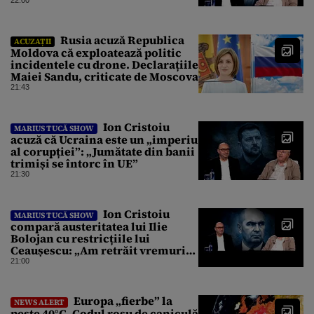
instanțe l-au declarat
22:00
incompatibil”
Rusia acuză Republica
ACUZAȚII
Moldova că exploatează politic
incidentele cu drone. Declarațiile
Maiei Sandu, criticate de Moscova
21:43
Ion Cristoiu
MARIUS TUCĂ SHOW
acuză că Ucraina este un „imperiu
al corupției”: „Jumătate din banii
trimiși se întorc în UE”
21:30
Ion Cristoiu
MARIUS TUCĂ SHOW
compară austeritatea lui Ilie
Bolojan cu restricțiile lui
Ceaușescu: „Am retrăit vremurile
tinereții”
21:00
Europa „fierbe” la
NEWS ALERT
peste 40°C. Codul roșu de caniculă