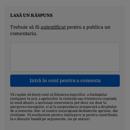
LASĂ UN RĂSPUNS
Trebuie să fii
autentificat
pentru a publica un
comentariu.
Intră în cont pentru a comenta
Vă rugăm să țineți cont că folosirea injuriilor, a limbajului
instigator la ură, a apelurilor la violență sau trimiterea repetată,
în mod abuziv, a aceluiași comentariu pot duce nu doar la
ștergerea mesajului, ci și la suspendarea temporară a dreptului
de a comenta. Site-ul nostru încurajează dezbaterile aprinse, dar
civilizate. Vă mulțumim pentru înțelegere și pentru contribuția
la o discuție bazată pe argumente, nu pe atacuri.