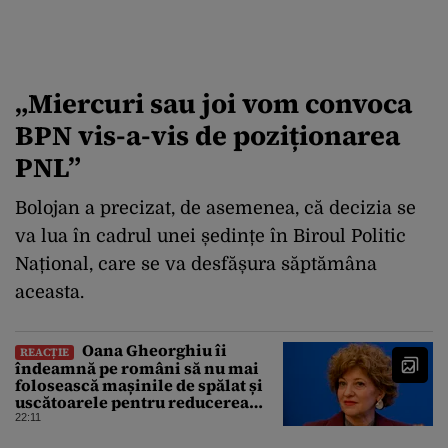
„Miercuri sau joi vom convoca
BPN vis-a-vis de poziționarea
PNL”
Bolojan a precizat, de asemenea, că decizia se
va lua în cadrul unei ședințe în Biroul Politic
Național, care se va desfășura săptămâna
aceasta.
Oana Gheorghiu îi
REACȚIE
îndeamnă pe români să nu mai
folosească mașinile de spălat și
uscătoarele pentru reducerea
consumului de energie
22:11