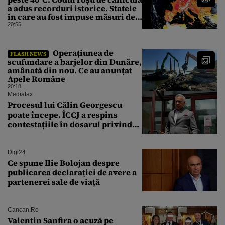
a adus recorduri istorice. Statele
în care au fost impuse măsuri de
urgență
20:55
Operațiunea de
FLASH NEWS
scufundare a barjelor din Dunăre,
amânată din nou. Ce au anunțat
Apele Române
20:18
Mediafax
Procesul lui Călin Georgescu
poate începe. ÎCCJ a respins
contestațiile în dosarul privind
lovitura de stat
Digi24
Ce spune Ilie Bolojan despre
publicarea declarației de avere a
partenerei sale de viață
Cancan.ro
Valentin Sanfira o acuză pe