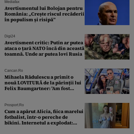
Mediafax
Avertismentul lui Bolojan pentru
România: „Crește riscul recăderii
în populism și risipă”
Digi24
Avertisment critic: Putin ar putea
ataca o țară NATO încă din această
toamnă. Unde ar putea lovi Rusia
Cancan.ro
Mihaela Rădulescu a primit o
nouă LOVITURĂ de la părinții lui
Felix Baumgartner: 'Am fost
ȘTEARSĂ complet din
Prosport.ro
Cum a apărut Alicia, fiica marelui
fotbalist, într-o pereche de
bikini. Internetul a explodat:
„Zeiță superbă!”