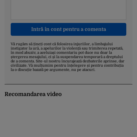
Intră în cont pentru a comenta
Vă rugăm să țineți cont că folosirea injuriilor, a limbajului
instigator la ură, a apelurilor la violență sau trimiterea repetată,
în mod abuziv, a aceluiași comentariu pot duce nu doar la
ștergerea mesajului, ci și la suspendarea temporară a dreptului
de a comenta. Site-ul nostru încurajează dezbaterile aprinse, dar
civilizate. Vă mulțumim pentru înțelegere și pentru contribuția
la o discuție bazată pe argumente, nu pe atacuri.
Recomandarea video