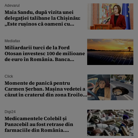
Adevarul
Maia Sandu, după vizita unei
delegației talibane la Chișinău:
„Este rușinos că oameni cu
funcții înalte nu se
documentează”
Mediafax
Miliardarii turci de la Ford
Otosan investesc 100 de milioane
de euro în România. Banca
Transilvania le acordă o
finanțare uriașă
Click
Momente de panică pentru
Carmen Șerban. Mașina vedetei a
căzut în craterul din zona Eroilor:
„M-am speriat foarte tare”
Digi24
Medicamentele Colebil și
Panzcebil au fost retrase din
farmaciile din România.
Explicația dată de Agenția