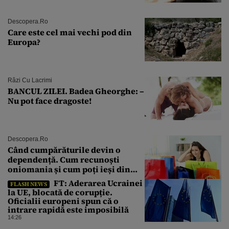
explozie la peste 40°C?
Descopera.ro
Care este cel mai vechi pod din
Europa?
Râzi Cu Lacrimi
BANCUL ZILEI. Badea Gheorghe: –
Nu pot face dragoste!
Descopera.ro
Când cumpărăturile devin o
dependență. Cum recunoști
oniomania și cum poți ieși din
acest cerc
FT: Aderarea Ucrainei
FLASH NEWS
la UE, blocată de corupție.
Oficialii europeni spun că o
intrare rapidă este imposibilă
14:26