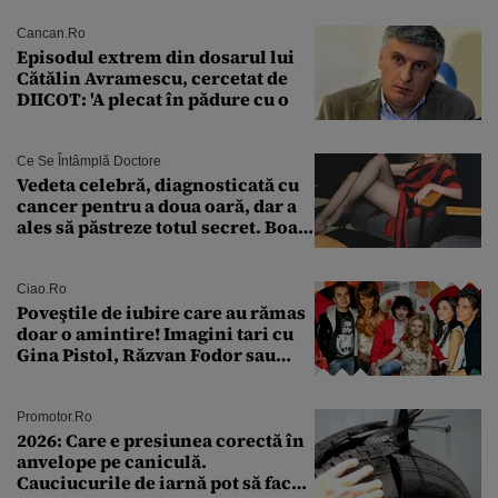
Națională a Medicamentului
Cancan.ro
Episodul extrem din dosarul lui
Cătălin Avramescu, cercetat de
DIICOT: 'A plecat în pădure cu o
Ce Se Întâmplă Doctore
Vedeta celebră, diagnosticată cu
cancer pentru a doua oară, dar a
ales să păstreze totul secret. Boala
a fost descoperită la un control de
rutină
Ciao.ro
Poveştile de iubire care au rămas
doar o amintire! Imagini tari cu
Gina Pistol, Răzvan Fodor sau
Andra Măruţă şi foştii parteneri
Promotor.ro
2026: Care e presiunea corectă în
anvelope pe caniculă.
Cauciucurile de iarnă pot să facă