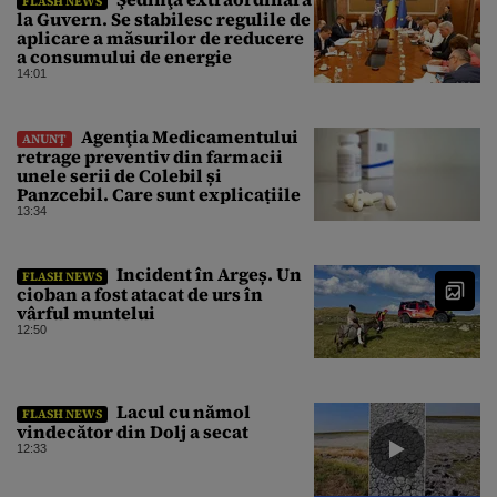
FLASH NEWS
la Guvern. Se stabilesc regulile de
aplicare a măsurilor de reducere
a consumului de energie
14:01
Agenţia Medicamentului
ANUNȚ
retrage preventiv din farmacii
unele serii de Colebil și
Panzcebil. Care sunt explicațiile
13:34
Incident în Argeș. Un
FLASH NEWS
cioban a fost atacat de urs în
vârful muntelui
12:50
Lacul cu nămol
FLASH NEWS
vindecător din Dolj a secat
12:33