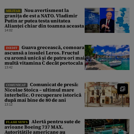
Nou avertisment la
MILITAR
granița de est a NATO. Vladimir
Putin ar putea testa unitatea
Alianței chiar din toamna aceasta
14:02
Guava grecească, comoara
INEDIT
ascunsă a insulei Leros. Fructul
cu aromă unică și de patru ori mai
multă vitamina C decât portocala
13:42
Comunicat de presă:
COMUNICAT
Nicolae Stoica – ultimul mare
interbelic. O recuperare istorică
după mai bine de 80 de ani
13:12
Alertă pentru sute de
FLASH NEWS
avioane Boeing 737 MAX.
Autoritățile americane au