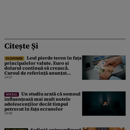
Citește Și
Leul pierde teren în fața
ECONOMIE
principalelor valute. Euro și
dolarul continuă să crească.
Cursul de referință anunțat
pentru vineri de BNR
14:07
Un studiu arată că somnul
SOCIAL
influențează mai mult notele
adolescenților decât timpul
petrecut în fața ecranelor
14:06
Şedinţă extraordinară