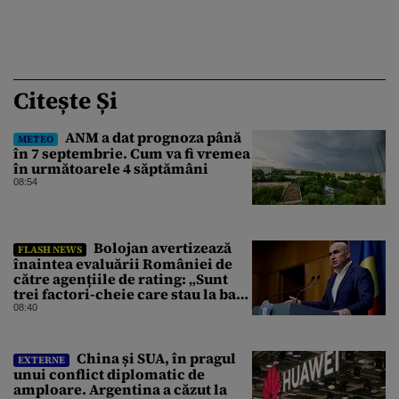
Citește Și
ANM a dat prognoza până
METEO
în 7 septembrie. Cum va fi vremea
în următoarele 4 săptămâni
08:54
Bolojan avertizează
FLASH NEWS
înaintea evaluării României de
către agențiile de rating: „Sunt
trei factori-cheie care stau la baza
acestor evaluări”
08:40
China și SUA, în pragul
EXTERNE
unui conflict diplomatic de
amploare. Argentina a căzut la