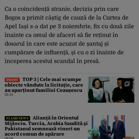
Ca o coincidență stranie, decizia prin care
Bogos a primit câștig de cauză de la Curtea de
Apel Iași s-a dat pe 3 noiembrie, fix cu două zile
înainte ca omul de afaceri să fie reținut în
dosarul în care este acuzat de șantaj și
cumpărare de influență, și cu o zi înainte de
începerea acestui scandal în presă.
TOP 3 | Cele mai scumpe
INEDIT
obiecte vândute la licitație, care
au aparținut familiei Ceaușescu
09:15
Alianță în Orientul
FLASH NEWS
Mijlociu. Turcia, Arabia Saudită și
Pakistanul semnează vineri un
acord comun de apărare
09:09