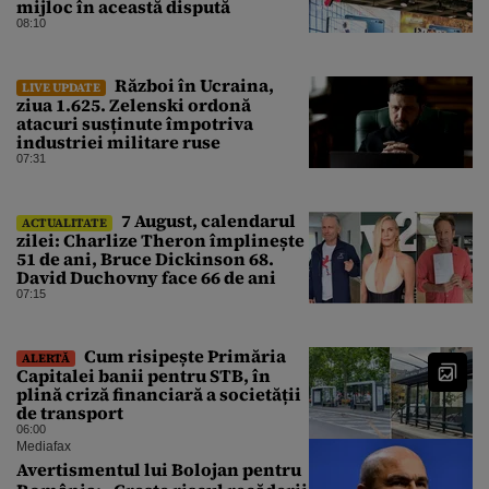
mijloc în această dispută
08:10
Război în Ucraina,
LIVE UPDATE
ziua 1.625. Zelenski ordonă
atacuri susținute împotriva
industriei militare ruse
07:31
7 August, calendarul
ACTUALITATE
zilei: Charlize Theron împlinește
51 de ani, Bruce Dickinson 68.
David Duchovny face 66 de ani
07:15
Cum risipește Primăria
ALERTĂ
Capitalei banii pentru STB, în
plină criză financiară a societății
de transport
06:00
Mediafax
Avertismentul lui Bolojan pentru