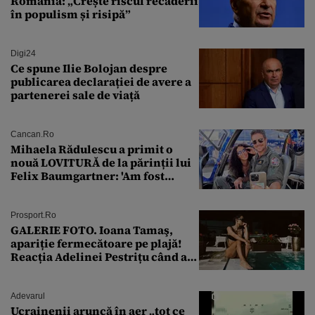
România: „Crește riscul recăderii
în populism și risipă”
Digi24
Ce spune Ilie Bolojan despre
publicarea declarației de avere a
partenerei sale de viață
Cancan.ro
Mihaela Rădulescu a primit o
nouă LOVITURĂ de la părinții lui
Felix Baumgartner: 'Am fost
ȘTEARSĂ complet din
Prosport.ro
GALERIE FOTO. Ioana Tamaş,
apariție fermecătoare pe plajă!
Reacția Adelinei Pestrițu când a
văzut-o
Adevarul
Ucrainenii aruncă în aer „tot ce