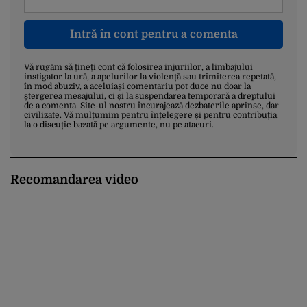
Intră în cont pentru a comenta
Vă rugăm să țineți cont că folosirea injuriilor, a limbajului
instigator la ură, a apelurilor la violență sau trimiterea repetată,
în mod abuziv, a aceluiași comentariu pot duce nu doar la
ștergerea mesajului, ci și la suspendarea temporară a dreptului
de a comenta. Site-ul nostru încurajează dezbaterile aprinse, dar
civilizate. Vă mulțumim pentru înțelegere și pentru contribuția
la o discuție bazată pe argumente, nu pe atacuri.
Recomandarea video