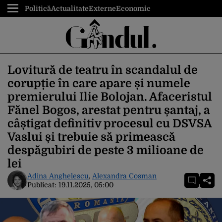
Politică
Actualitate
Externe
Economic
Lovitură de teatru în scandalul de
corupție în care apare și numele
premierului Ilie Bolojan. Afaceristul
Fănel Bogos, arestat pentru șantaj, a
câștigat definitiv procesul cu DSVSA
Vaslui și trebuie să primească
despăgubiri de peste 3 milioane de
lei
Adina Anghelescu
,
Alexandra Cosman
Publicat:
19.11.2025, 05:00