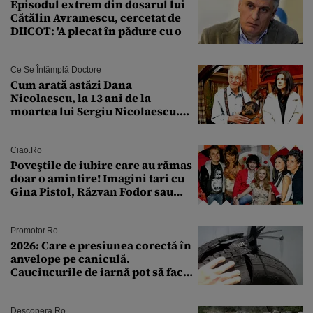
Episodul extrem din dosarul lui
Cătălin Avramescu, cercetat de
DIICOT: 'A plecat în pădure cu o
Ce Se Întâmplă Doctore
Cum arată astăzi Dana
Nicolaescu, la 13 ani de la
moartea lui Sergiu Nicolaescu.
Transformarea care i-a surprins
pe toți
Ciao.ro
Poveştile de iubire care au rămas
doar o amintire! Imagini tari cu
Gina Pistol, Răzvan Fodor sau
Andra Măruţă şi foştii parteneri
Promotor.ro
2026: Care e presiunea corectă în
anvelope pe caniculă.
Cauciucurile de iarnă pot să facă
explozie la peste 40°C?
Descopera.ro