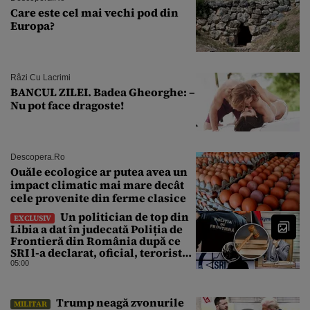
Care este cel mai vechi pod din
Europa?
Râzi Cu Lacrimi
BANCUL ZILEI. Badea Gheorghe: –
Nu pot face dragoste!
Descopera.ro
Ouăle ecologice ar putea avea un
impact climatic mai mare decât
cele provenite din ferme clasice
Un politician de top din
EXCLUSIV
Libia a dat în judecată Poliția de
Frontieră din România după ce
SRI l-a declarat, oficial, terorist
ISIS
05:00
Trump neagă zvonurile
MILITAR