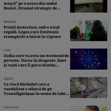
mișcă” pe o șosea din sudul
Rusiei. Drumul strategic de
aprovizionare către Crimeea este
controlat complet
Mediafax
Prețul motorinei, sub o nouă
regulă. Legea care limitează
scumpirile a intrat în vigoare
Click
Zodia care va avea un weekend de
poveste. Noroc în dragoste, bani
și vești care îi pot schimba
viitorul
Digi24
Ce riscă bărbatul care a
vandalizat o stâncă de pe
Transfăgărășan în semn de iubire
față de „Anna”
Cancan.ro