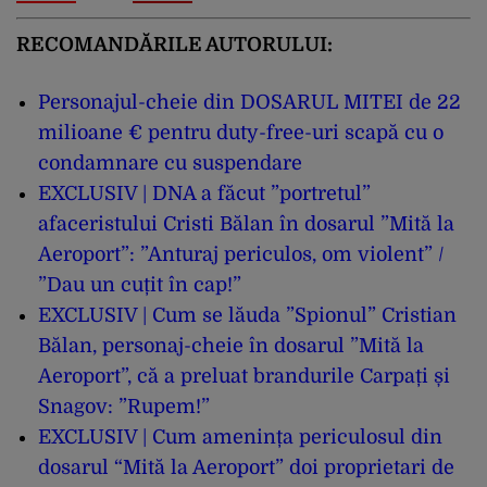
RECOMANDĂRILE AUTORULUI:
Personajul-cheie din DOSARUL MITEI de 22
milioane € pentru duty-free-uri scapă cu o
condamnare cu suspendare
EXCLUSIV | DNA a făcut ”portretul”
afaceristului Cristi Bălan în dosarul ”Mită la
Aeroport”: ”Anturaj periculos, om violent” /
”Dau un cuțit în cap!”
EXCLUSIV | Cum se lăuda ”Spionul” Cristian
Bălan, personaj-cheie în dosarul ”Mită la
Aeroport”, că a preluat brandurile Carpați și
Snagov: ”Rupem!”
EXCLUSIV | Cum amenința periculosul din
dosarul “Mită la Aeroport” doi proprietari de