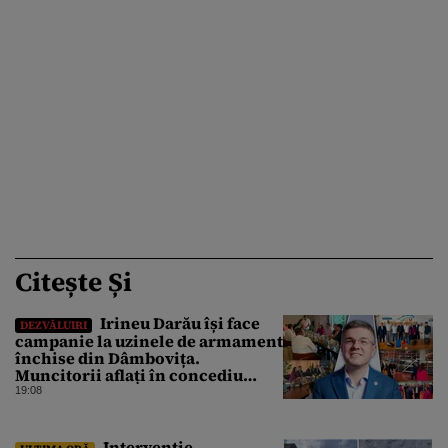
Citește Și
Irineu Darău își face
DEZVĂLUIRI
campanie la uzinele de armament
închise din Dâmbovița.
Muncitorii aflați în concediu
forțat din cauza lipsei comenzilor
19:08
au fost chemați de acasă pentru a
da mâna cu Ministrul Economiei
Intervenție