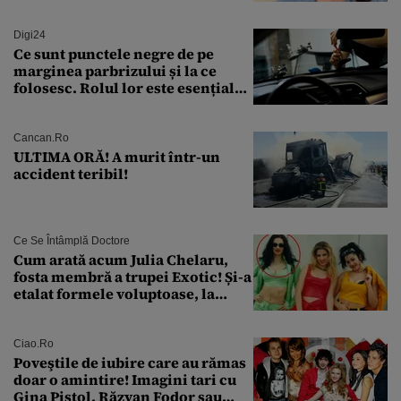
„Asta este America”
Digi24
Ce sunt punctele negre de pe
marginea parbrizului și la ce
folosesc. Rolul lor este esențial
pentru siguranța mașinii
Cancan.ro
ULTIMA ORĂ! A murit într-un
accident teribil!
Ce Se Întâmplă Doctore
Cum arată acum Julia Chelaru,
fosta membră a trupei Exotic! Și-a
etalat formele voluptoase, la
aproape 50 de ani
Ciao.ro
Poveştile de iubire care au rămas
doar o amintire! Imagini tari cu
Gina Pistol, Răzvan Fodor sau