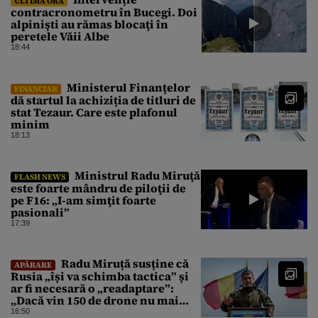
ULTIMA ORĂ
contracronometru în Bucegi. Doi
alpinişti au rămas blocaţi în
peretele Văii Albe
18:44
Ministerul Finanțelor
FINANCIAR
dă startul la achiziția de titluri de
stat Tezaur. Care este plafonul
minim
18:13
Ministrul Radu Miruţă
FLASH NEWS
este foarte mândru de piloţii de
pe F16: „I-am simţit foarte
pasionali”
17:39
Radu Miruță susține că
APĂRARE
Rusia „își va schimba tactica” și
ar fi necesară o „readaptare”:
„Dacă vin 150 de drone nu mai
suntem pe timp de pace”
16:50