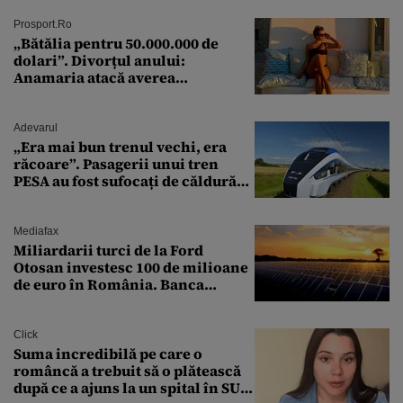
Prosport.ro
„Bătălia pentru 50.000.000 de
dolari”. Divorțul anului:
Anamaria atacă averea
milionarului
Adevarul
„Era mai bun trenul vechi, era
răcoare”. Pasagerii unui tren
PESA au fost sufocați de căldură
pe ruta București-Constanța
Mediafax
Miliardarii turci de la Ford
Otosan investesc 100 de milioane
de euro în România. Banca
Transilvania le acordă o
finanțare uriașă
Click
Suma incredibilă pe care o
româncă a trebuit să o plătească
după ce a ajuns la un spital în SUA: