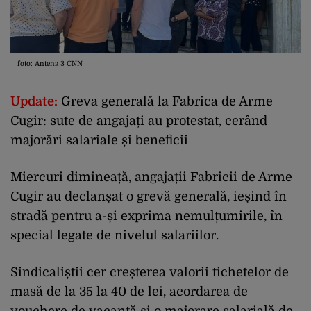
foto: Antena 3 CNN
Update:
Greva generală la Fabrica de Arme
Cugir: sute de angajați au protestat, cerând
majorări salariale și beneficii
Miercuri dimineață, angajații Fabricii de Arme
Cugir au declanșat o grevă generală, ieșind în
stradă pentru a-și exprima nemulțumirile, în
special legate de nivelul salariilor.
Sindicaliștii cer creșterea valorii tichetelor de
masă de la 35 la 40 de lei, acordarea de
vouchere de vacanță și o majorare salarială de