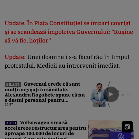
Update:
În Piața Constituției se împart covrigi
și se scandează împotriva Guvernului: ”Rușine
să vă fie, hoților”
Update:
Unei doamne i s-a făcut rău în timpul
protestului. Medicii au intrervenit imediat.
Guvernul crede că sunt
BILANȚ
mulţi angajaţi în sănătate.
Alexandru Rogobete spune că nu
e destul personal pentru
combaterea infecţiilor
19:57
nosocomiale
Volkswagen vrea să
AUTO
accelereze restructurarea pentru
aproape 100.000 de locuri de
muncă. Care este motivul