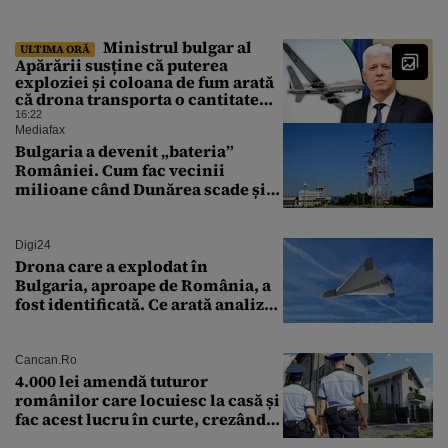
Ministrul bulgar al
ULTIMA ORĂ
Apărării susține că puterea
exploziei și coloana de fum arată
că drona transporta o cantitate
semnificativă de exploziv
16:22
Mediafax
Bulgaria a devenit „bateria”
României. Cum fac vecinii
milioane când Dunărea scade și
Cernavodă produce puțin
Digi24
Drona care a explodat în
Bulgaria, aproape de România, a
fost identificată. Ce arată analiza
preliminară a epavei
Cancan.ro
4.000 lei amendă tuturor
românilor care locuiesc la casă și
fac acest lucru în curte, crezând
că nu îi vede nimeni