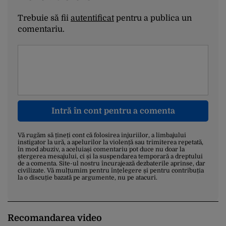
Trebuie să fii
autentificat
pentru a publica un
comentariu.
Intră în cont pentru a comenta
Vă rugăm să țineți cont că folosirea injuriilor, a limbajului
instigator la ură, a apelurilor la violență sau trimiterea repetată,
în mod abuziv, a aceluiași comentariu pot duce nu doar la
ștergerea mesajului, ci și la suspendarea temporară a dreptului
de a comenta. Site-ul nostru încurajează dezbaterile aprinse, dar
civilizate. Vă mulțumim pentru înțelegere și pentru contribuția
la o discuție bazată pe argumente, nu pe atacuri.
Recomandarea video