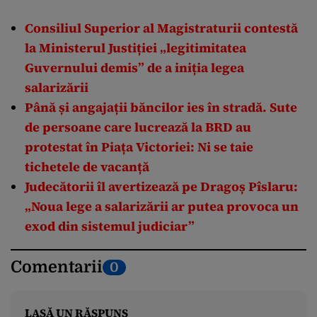
Consiliul Superior al Magistraturii contestă
la Ministerul Justiției „legitimitatea
Guvernului demis” de a iniția legea
salarizării
Până și angajații băncilor ies în stradă. Sute
de persoane care lucrează la BRD au
protestat în Piața Victoriei: Ni se taie
tichetele de vacanță
Judecătorii îl avertizează pe Dragoș Pîslaru:
„Noua lege a salarizării ar putea provoca un
exod din sistemul judiciar”
Comentarii
0
LASĂ UN RĂSPUNS