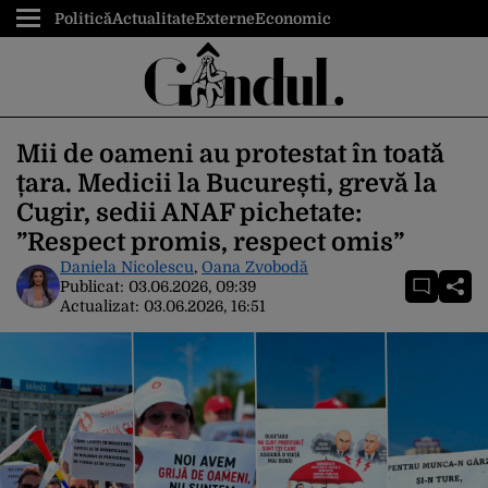
Politică
Actualitate
Externe
Economic
Mii de oameni au protestat în toată
țara. Medicii la București, grevă la
Cugir, sedii ANAF pichetate:
”Respect promis, respect omis”
Daniela Nicolescu
,
Oana Zvobodă
Publicat:
03.06.2026, 09:39
Actualizat:
03.06.2026, 16:51