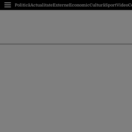
Politică
Actualitate
Externe
Economic
Cultură
Sport
Video
C