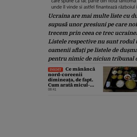
Ucraina are mai multe liste cu duș
supusă unor presiuni pe care no
trecem prin ceea ce trec ucrainen
Listele respective nu sunt rodul
oamenii aflați pe listele de duș
pentru nimic de niciun tribunal d
Ce mănâncă
INEDIT
nord-coreenii
dimineața, de fapt.
Cum arată micul-
dejun al cetățeanului
08:41
obișnuit VS cel al elitei
din Phenian