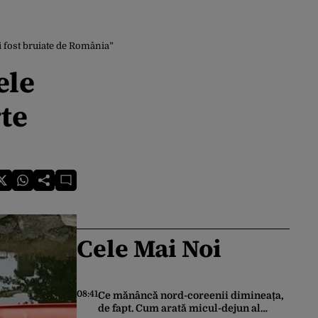
 fi fost bruiate de România”
ele
rte
Cele Mai Noi
08:41
Ce mănâncă nord-coreenii dimineața,
de fapt. Cum arată micul-dejun al