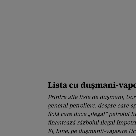
Lista cu dușmani-vap
Printre alte liste de dușmani, Ucr
general petroliere, despre care sp
flotă care duce „ilegal” petrolul l
finanțează războiul ilegal împotr
Ei, bine, pe dușmanii-vapoare Uc