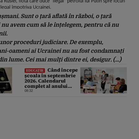
mani. Sunt o țară aflată în război, o țară
i nu avem cum să le înțelegem, pentru că nu
ii.
 unor proceduri judiciare. De exemplu,
mani-oameni ai Ucrainei nu au fost condamnați
in lume. Cei mai mulți dintre ei, desigur. (…)
Când începe
EDUCAȚIE
școala în septembrie
2026. Calendarul
complet al anului
școlar 2026-2027
08:32