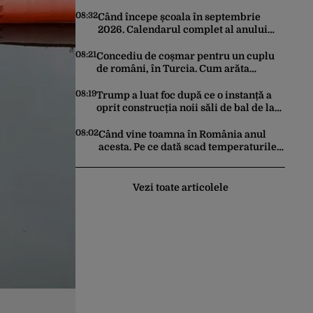
cetățeanului obișnuit VS cel al elitei
din Phenian
08:32
Când începe școala în septembrie
2026. Calendarul complet al anului
școlar 2026-2027
08:21
Concediu de coșmar pentru un cuplu
de români, în Turcia. Cum arăta
hotelul de 5 stele din Antalya în care au
fost cazați
08:19
Trump a luat foc după ce o instanță a
oprit construcția noii săli de bal de la
Casa Albă: „O rușine națională”
08:02
Când vine toamna în România anul
acesta. Pe ce dată scad temperaturile
sub 25 de grade Celsius în București,
potrivit meteorologilor Accuweather
Vezi toate articolele