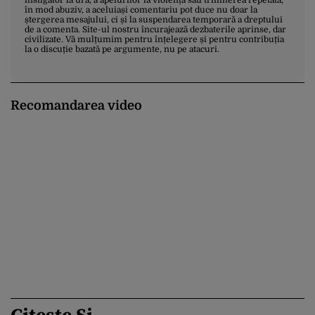
instigator la ură, a apelurilor la violență sau trimiterea repetată,
în mod abuziv, a aceluiași comentariu pot duce nu doar la
ștergerea mesajului, ci și la suspendarea temporară a dreptului
de a comenta. Site-ul nostru încurajează dezbaterile aprinse, dar
civilizate. Vă mulțumim pentru înțelegere și pentru contribuția
la o discuție bazată pe argumente, nu pe atacuri.
Recomandarea video