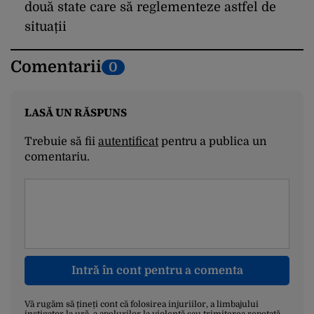
două state care să reglementeze astfel de
situații
Comentarii
0
LASĂ UN RĂSPUNS
Trebuie să fii
autentificat
pentru a publica un
comentariu.
Intră în cont pentru a comenta
Vă rugăm să țineți cont că folosirea injuriilor, a limbajului