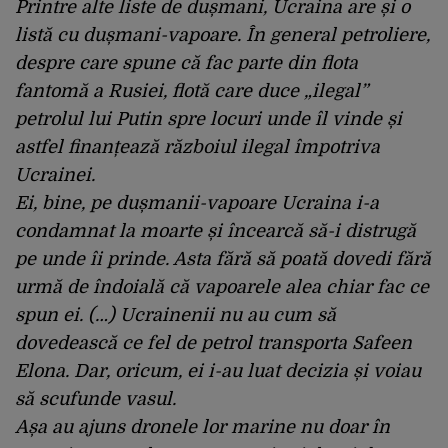
Printre alte liste de dușmani, Ucraina are și o
listă cu dușmani-vapoare. În general petroliere,
despre care spune că fac parte din flota
fantomă a Rusiei, flotă care duce „ilegal”
petrolul lui Putin spre locuri unde îl vinde și
astfel finanțează războiul ilegal împotriva
Ucrainei.
Ei, bine, pe dușmanii-vapoare Ucraina i-a
condamnat la moarte și încearcă să-i distrugă
pe unde îi prinde. Asta fără să poată dovedi fără
urmă de îndoială că vapoarele alea chiar fac ce
spun ei. (…) Ucrainenii nu au cum să
dovedească ce fel de petrol transporta Safeen
Elona. Dar, oricum, ei i-au luat decizia și voiau
să scufunde vasul.
Așa au ajuns dronele lor marine nu doar în