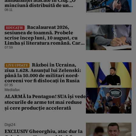
ambulanței atacate în Cluj. „O
minciună distribuită de un
milion de ori rămâne o
08:11
minciună”
Bacalaureat 2026,
EDUCAȚIE
sesiunea de toamnă. Probele
scrise încep luni, 10 august, cu
Limba și literatura română. Care
sunt regulile promovării
07:59
examenului
Război în Ucraina,
LIVE UPDATE
ziua 1.628. Anunțul lui Zelenski:
până la 50.000 de militari nord-
coreeni vor fi dislocați în Rusia
07:35
Mediafax
ALARMĂ la Pentagon! SUA își vede
stocurile de arme tot mai reduse
și cere producție accelerată
Digi24
EXCLUSIV Gheorghiu, atac dur la