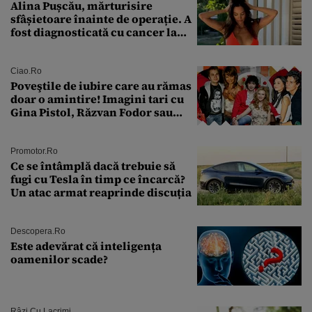
Alina Pușcău, mărturisire
sfâșietoare înainte de operație. A
fost diagnosticată cu cancer la
sân în metastază: „Este singurul
tratament care o să mă ajute să
îmi salvez viața”
Ciao.ro
Poveştile de iubire care au rămas
doar o amintire! Imagini tari cu
Gina Pistol, Răzvan Fodor sau
Andra Măruţă şi foştii parteneri
Promotor.ro
Ce se întâmplă dacă trebuie să
fugi cu Tesla în timp ce încarcă?
Un atac armat reaprinde discuția
Descopera.ro
Este adevărat că inteligența
oamenilor scade?
Râzi Cu Lacrimi