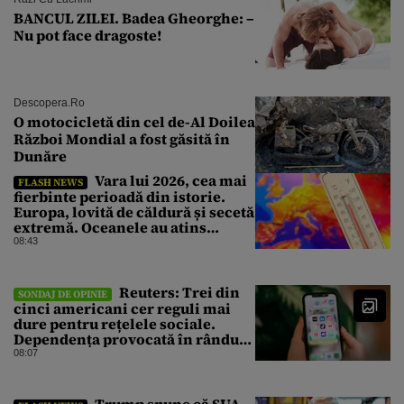
BANCUL ZILEI. Badea Gheorghe: –
Nu pot face dragoste!
Descopera.ro
O motocicletă din cel de-Al Doilea
Război Mondial a fost găsită în
Dunăre
Vara lui 2026, cea mai
FLASH NEWS
fierbinte perioadă din istorie.
Europa, lovită de căldură și secetă
extremă. Oceanele au atins
temperaturi record
08:43
Reuters: Trei din
SONDAJ DE OPINIE
cinci americani cer reguli mai
dure pentru rețelele sociale.
Dependența provocată în rândul
copiilor, principala îngrijorare
08:07