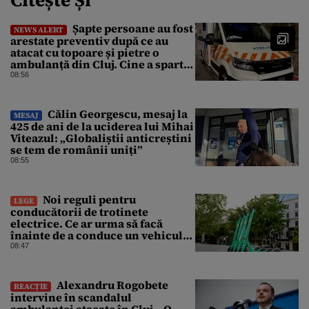
Citește Și
Șapte persoane au fost
NEWS ALERT
arestate preventiv după ce au
atacat cu topoare și pietre o
ambulanță din Cluj. Cine a spart
parbrizul și l-a rănit pe șofer
08:56
Călin Georgescu, mesaj la
MESAJ
425 de ani de la uciderea lui Mihai
Viteazul: „Globaliștii anticreștini
se tem de românii uniți”
08:55
Noi reguli pentru
LEGE
conducătorii de trotinete
electrice. Ce ar urma să facă
înainte de a conduce un vehicul
pe drumurile publice
08:47
Alexandru Rogobete
REACȚIE
intervine în scandalul