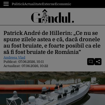
Politică
Actualitate
Externe
Economic
Patrick André de Hillerin: „Ce nu se
spune zilele astea e că, dacă dronele
au fost bruiate, e foarte posibil ca ele
să fi fost bruiate de România”
Andreea Vlad
Publicat:
07.06.2026, 10:11
Actualizat:
07.06.2026, 10:22