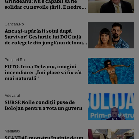
Grindeanu: Nu e capabil să fie
solidar cu nevoile țării. E nedrept
ca PSD să primească guvernarea
Cancan.ro
Anca și-a părăsit soțul după
Survivor! Gesturile lui DOC față
de colegele din junglă au detonat
relația de acasă!
Prosport.ro
FOTO. Irina Deleanu, imagini
incendiare: „Îmi place să fiu cât
mai naturală”
Adevarul
SURSE Noile condiții puse de
Bolojan pentru a vota un guvern
Mediafax
SCANDAL monstru înainte de un