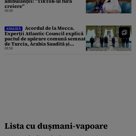
ambulanței: ”TikTok-ul fură
creiere”
09:08
Acordul de la Mecca.
ANALIZĂ
Experții Atlantic Council explică
pactul de apărare comună semnat
de Turcia, Arabia Saudită și
Pakistan
08:59
Lista cu dușmani-vapoare