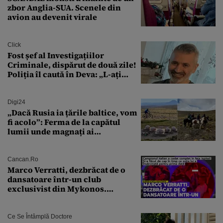
zbor Anglia-SUA. Scenele din
avion au devenit virale
Click
Fost șef al Investigațiilor
Criminale, dispărut de două zile!
Poliția îl caută în Deva: „L-ați
văzut?”
Digi24
„Dacă Rusia ia țările baltice, vom
fi acolo”: Ferma de la capătul
lumii unde magnați ai
tehnologiei vor să
supraviețuiască apocalipsei
Cancan.ro
Marco Verratti, dezbrăcat de o
dansatoare într-un club
exclusivist din Mykonos.
Campionul italian a cedat
complet în fața ispitei!
Ce Se Întâmplă Doctore