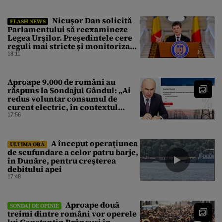
Nicuşor Dan solicită
FLASH NEWS
Parlamentului să reexamineze
Legea Urşilor. Președintele cere
reguli mai stricte și monitorizare
în timp real
18:11
Aproape 9.000 de români au
răspuns la Sondajul Gândul: „Ai
redus voluntar consumul de
curent electric, în contextul
crizei energetice?” Rezultatul a
17:56
fost o surpriză
A început operaţiunea
ULTIMA ORĂ
de scufundare a celor patru barje,
în Dunăre, pentru creşterea
debitului apei
17:48
Aproape două
SONDAJ DE OPINIE
treimi dintre români vor operele