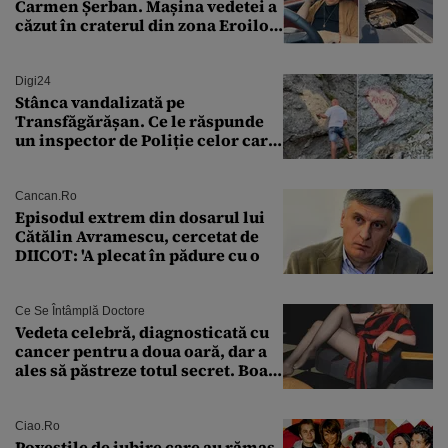
Carmen Șerban. Mașina vedetei a
căzut în craterul din zona Eroilor:
„M-am speriat foarte tare”
Digi24
Stânca vandalizată pe
Transfăgărășan. Ce le răspunde
un inspector de Poliție celor care
întreabă: „Dar ce a făcut?”
Cancan.ro
Episodul extrem din dosarul lui
Cătălin Avramescu, cercetat de
DIICOT: 'A plecat în pădure cu o
Ce Se Întâmplă Doctore
Vedeta celebră, diagnosticată cu
cancer pentru a doua oară, dar a
ales să păstreze totul secret. Boala
a fost descoperită la un control de
rutină
Ciao.ro
Poveştile de iubire care au rămas