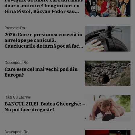
doar o amintire! Imagini tari cu
Gina Pistol, Răzvan Fodor sau
Andra Măruţă şi foştii parteneri
Promotor.ro
2026: Care e presiunea corectă în
anvelope pe caniculă.
Cauciucurile de iarnă pot să facă
explozie la peste 40°C?
Descopera.ro
Care este cel mai vechi pod din
Europa?
Râzi Cu Lacrimi
BANCUL ZILEI. Badea Gheorghe: –
Nu pot face dragoste!
Descopera.ro