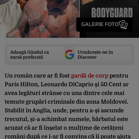
GALERIE FOTO
12
Adaugă Gândul ca
Urmărește-ne în
sursă preferată
Discover
Un român care ar fi fost
gardă de corp
pentru
Paris Hilton, Leonardo DiCaprio și 50 Cent ar
avea legături strânse cu una dintre cele mai
temute grupări criminale din zona Moldovei.
Stabilit în Anglia, unde, pentru a-și ascunde
trecutul, și-a schimbat numele, bărbatul este
acuzat că ar fi înșelat o mulțime de cetățeni
români după ce i-ar fi convins că îi poate ajuta