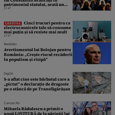
lui Constantin Brâncuși în
patrimoniul statului, arată un
sondaj
17:47
Cinci trucuri pentru ca
LIFESTYLE
electrocasnicele tale să consume
mai puțin și să reziste mai mult
17:27
Mediafax
Avertismentul lui Bolojan pentru
România: „Crește riscul recăderii
în populism și risipă”
Digi24
S-a aflat cine este bărbatul care a
„pictat” o declarație de dragoste
pe o stâncă de pe Transfăgărășan
Cancan.ro
Mihaela Rădulescu a primit o
nouă LOVITURĂ de la părinții lui