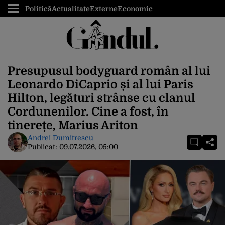
Politică
Actualitate
Externe
Economic
Presupusul bodyguard român al lui
Leonardo DiCaprio și al lui Paris
Hilton, legături strânse cu clanul
Cordunenilor. Cine a fost, în
tinerețe, Marius Ariton
Andrei Dumitrescu
Publicat:
09.07.2026, 05:00