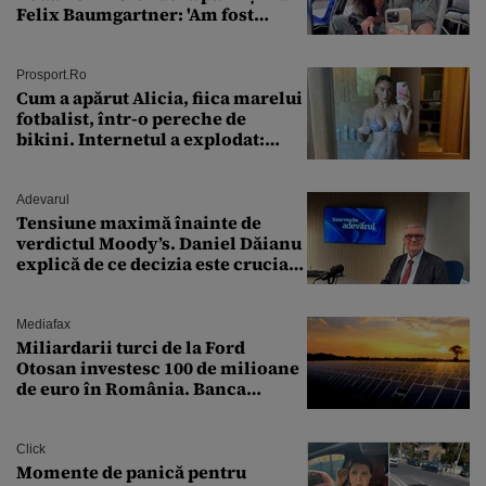
Felix Baumgartner: 'Am fost
ȘTEARSĂ complet din
Prosport.ro
Cum a apărut Alicia, fiica marelui
fotbalist, într-o pereche de
bikini. Internetul a explodat:
„Zeiță superbă!”
Adevarul
Tensiune maximă înainte de
verdictul Moody’s. Daniel Dăianu
explică de ce decizia este crucială
pentru economia României
Mediafax
Miliardarii turci de la Ford
Otosan investesc 100 de milioane
de euro în România. Banca
Transilvania le acordă o
finanțare uriașă
Click
Momente de panică pentru