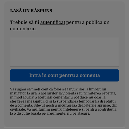
LASĂ UN RĂSPUNS
Trebuie să fii
autentificat
pentru a publica un
comentariu.
Intră în cont pentru a comenta
Vă rugăm să țineți cont că folosirea injuriilor, a limbajului
instigator la ură, a apelurilor la violență sau trimiterea repetată,
în mod abuziv, a aceluiași comentariu pot duce nu doar la
ștergerea mesajului, ci și la suspendarea temporară a dreptului
de a comenta. Site-ul nostru încurajează dezbaterile aprinse, dar
civilizate. Vă mulțumim pentru înțelegere și pentru contribuția
la o discuție bazată pe argumente, nu pe atacuri.