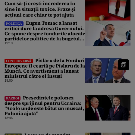
Cum să-ți crești încrederea în
sine în situații toxice. Fraze și
acțiuni care chiar te pot ajuta
Eugen Tomac a lansat
POLITICĂ
critici dure la adresa Guvernului.
Ce spune despre fondurile alocate
partidelor politice de la bugetul
de stat
19:19
Pîslaru de la Fonduri
CONTROVERSĂ
Europene îl ceartă pe Pîslaru de la
Muncă. Ce avertisment a lansat
ministrul către el însuși
19:00
Președintele polonez
RĂZBOI
despre sprijinul pentru Ucraina:
”Acolo unde este bătut un muscal,
Polonia ajută”
18:46