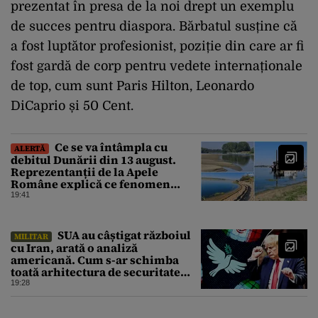
prezentat în presa de la noi drept un exemplu
de succes pentru diaspora. Bărbatul susține că
a fost luptător profesionist, poziție din care ar fi
fost gardă de corp pentru vedete internaționale
de top, cum sunt Paris Hilton, Leonardo
DiCaprio și 50 Cent.
Ce se va întâmpla cu
ALERTĂ
debitul Dunării din 13 august.
Reprezentanții de la Apele
Române explică ce fenomen
urmează
19:41
SUA au câștigat războiul
MILITAR
cu Iran, arată o analiză
americană. Cum s-ar schimba
toată arhitectura de securitate
din Orientul Mijlociu
19:28