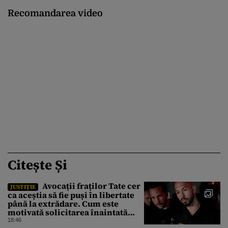
Recomandarea video
Citește Și
Avocații fraților Tate cer
JUSTIȚIE
ca aceștia să fie puși în libertate
până la extrădare. Cum este
motivată solicitarea înaintată
instanței
18:46