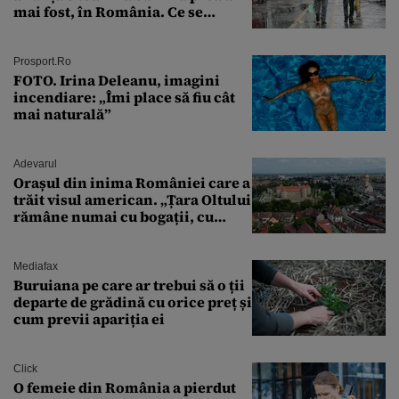
mai fost, în România. Ce se
întâmplă în septembrie,
octombrie și noiembrie 2026, în
București. Pe ce dată ninge
Prosport.ro
FOTO. Irina Deleanu, imagini
incendiare: „Îmi place să fiu cât
mai naturală”
Adevarul
Orașul din inima României care a
trăit visul american. „Țara Oltului
rămâne numai cu bogații, cu
babele, cu moșnegii și cu
sărăntocii”
Mediafax
Buruiana pe care ar trebui să o ții
departe de grădină cu orice preț și
cum previi apariția ei
Click
O femeie din România a pierdut