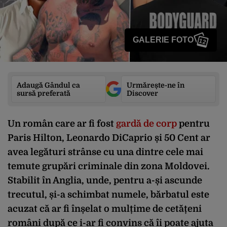
GALERIE FOTO
12
Adaugă Gândul ca
Urmărește-ne în
sursă preferată
Discover
Un român care ar fi fost
gardă de corp
pentru
Paris Hilton, Leonardo DiCaprio și 50 Cent ar
avea legături strânse cu una dintre cele mai
temute grupări criminale din zona Moldovei.
Stabilit în Anglia, unde, pentru a-și ascunde
trecutul, și-a schimbat numele, bărbatul este
acuzat că ar fi înșelat o mulțime de cetățeni
români după ce i-ar fi convins că îi poate ajuta