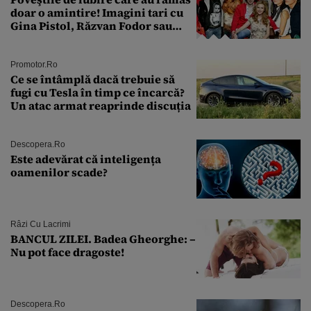
doar o amintire! Imagini tari cu
Gina Pistol, Răzvan Fodor sau
Andra Măruţă şi foştii parteneri
Promotor.ro
Ce se întâmplă dacă trebuie să
fugi cu Tesla în timp ce încarcă?
Un atac armat reaprinde discuția
Descopera.ro
Este adevărat că inteligența
oamenilor scade?
Râzi Cu Lacrimi
BANCUL ZILEI. Badea Gheorghe: –
Nu pot face dragoste!
Descopera.ro