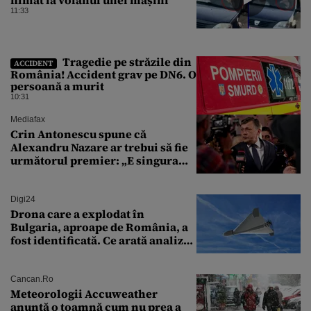
filmat la volanul unei mașini
11:33
Tragedie pe străzile din
ACCIDENT
România! Accident grav pe DN6. O
persoană a murit
10:31
Mediafax
Crin Antonescu spune că
Alexandru Nazare ar trebui să fie
următorul premier: „E singura
soluție”
Digi24
Drona care a explodat în
Bulgaria, aproape de România, a
fost identificată. Ce arată analiza
preliminară a epavei
Cancan.ro
Meteorologii Accuweather
anunță o toamnă cum nu prea a