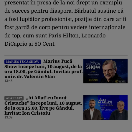
prezentat în presa de la noi drept un exemplu
de succes pentru diaspora. Bărbatul susține că
a fost luptător profesionist, poziție din care ar fi
fost gardă de corp pentru vedete internaționale
de top, cum sunt Paris Hilton, Leonardo
DiCaprio și 50 Cent.
Marius Tucă
MARIUS TUCĂ SHOW
Show începe luni, 10 august, de la
ora 18.00, pe Gândul. Invitat: prof.
univ. dr. Valentin Stan
13:43
„Ai Aflat! cu Ionuț
AI AFLAT!
Cristache” începe luni, 10 august,
de la ora 15.00, live pe Gândul.
Invitat: Ion Cristoiu
13:39