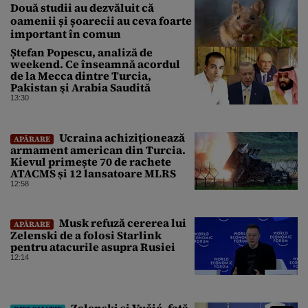
Două studii au dezvăluit că
oamenii și șoarecii au ceva foarte
important în comun
Ștefan Popescu, analiză de
weekend. Ce înseamnă acordul
de la Mecca dintre Turcia,
Pakistan şi Arabia Saudită
13:30
Ucraina achiziționează
APĂRARE
armament american din Turcia.
Kievul primește 70 de rachete
ATACMS și 12 lansatoare MLRS
12:58
Musk refuză cererea lui
APĂRARE
Zelenski de a folosi Starlink
pentru atacurile asupra Rusiei
12:14