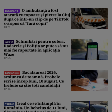
O ambulanţă a fost
INCIDENT
atacată cu topoare și pietre la Cluj
după ce într-un clip de pe TikTok
s-a spus că ”fură copii”
13:21
Schimbări pentru șoferi.
AUTO
Radarele și Poliția ar putea să nu
mai fie raportate în aplicația
Waze
12:55
Bacalaureat 2026,
EDUCAȚIE
sesiunea de toamnă. Probele
scrise încep luni, 10 august. Ce
trebuie să știe toți candidații
12:14
Ireal ce se întâmplă în
VIDEO
România. Un bebeluș de 11 luni,