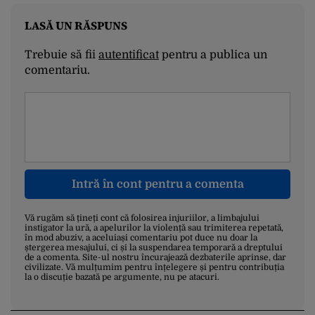
LASĂ UN RĂSPUNS
Trebuie să fii
autentificat
pentru a publica un
comentariu.
Intră în cont pentru a comenta
Vă rugăm să țineți cont că folosirea injuriilor, a limbajului
instigator la ură, a apelurilor la violență sau trimiterea repetată,
în mod abuziv, a aceluiași comentariu pot duce nu doar la
ștergerea mesajului, ci și la suspendarea temporară a dreptului
de a comenta. Site-ul nostru încurajează dezbaterile aprinse, dar
civilizate. Vă mulțumim pentru înțelegere și pentru contribuția
la o discuție bazată pe argumente, nu pe atacuri.