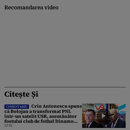
Recomandarea video
Citește Și
Crin Antonescu spune
COMENTARIU
că Bolojan a transformat PNL
într-un satelit USR, asemănător
fostului club de fotbal Dinamo
Victoria, care a aparținut Miliției
13:33