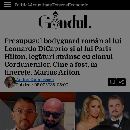
Politică
Actualitate
Externe
Economic
Presupusul bodyguard român al lui
Leonardo DiCaprio și al lui Paris
Hilton, legături strânse cu clanul
Cordunenilor. Cine a fost, în
tinerețe, Marius Ariton
Andrei Dumitrescu
Publicat:
09.07.2026, 05:00