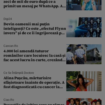
zeci de mii de euro după ce a
primit un mesaj pe WhatsApp. A
crezut că va moșteni 175.000 de
euro din Franța
Digi24
Devin oamenii mai puțin
inteligenți? Ce este „efectul Flynn
invers” și de ce îi îngrijorează pe
cercetători
Cancan.ro
4.000 lei amendă tuturor
românilor care locuiesc la casă și
fac acest lucru în curte, crezând
că nu îi vede nimeni
Ce Se Întâmplă Doctore
Alina Pușcău, mărturisire
sfâșietoare înainte de operație. A
fost diagnosticată cu cancer la
sân în metastază: „Este singurul
tratament care o să mă ajute să
îmi salvez viața”
Ciao.ro
Poveştile de iubire care au rămas