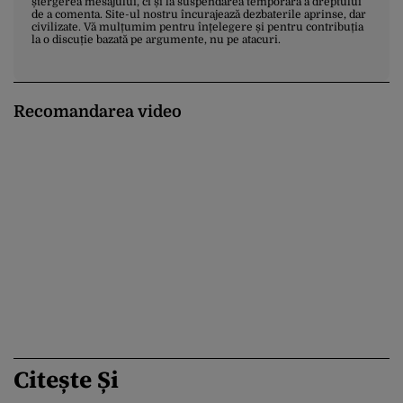
ștergerea mesajului, ci și la suspendarea temporară a dreptului
de a comenta. Site-ul nostru încurajează dezbaterile aprinse, dar
civilizate. Vă mulțumim pentru înțelegere și pentru contribuția
la o discuție bazată pe argumente, nu pe atacuri.
Recomandarea video
Citește Și