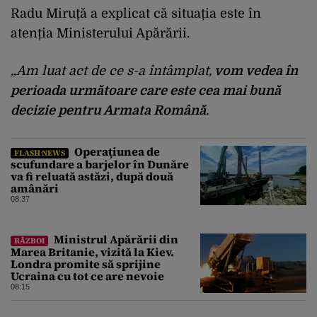
Radu Miruță a explicat că situația este în
atenția Ministerului Apărării.
„Am luat act de ce s-a întâmplat,
vom vedea în
perioada următoare care este cea mai bună
decizie pentru Armata Română
.
Operaţiunea de
FLASH NEWS
scufundare a barjelor în Dunăre
va fi reluată astăzi, după două
amânări
08:37
Ministrul Apărării din
RĂZBOI
Marea Britanie, vizită la Kiev.
Londra promite să sprijine
Ucraina cu tot ce are nevoie
08:15