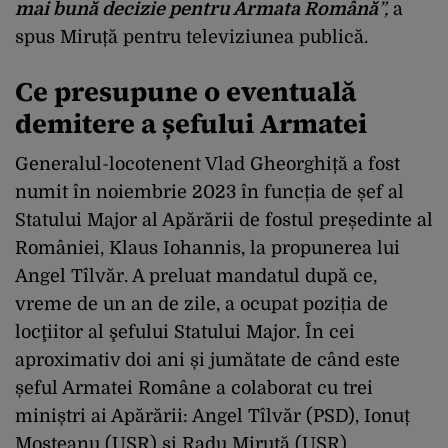
mai bună decizie pentru Armata Română
”,
a
spus Miruță pentru televiziunea publică.
Ce presupune o eventuală
demitere a șefului Armatei
Generalul-locotenent Vlad Gheorghiță a fost
numit în noiembrie 2023 în funcția de șef al
Statului Major al Apărării de fostul președinte al
României, Klaus Iohannis, la propunerea lui
Angel Tîlvăr. A preluat mandatul după ce,
vreme de un an de zile, a ocupat poziția de
locţiitor al şefului Statului Major. În cei
aproximativ doi ani și jumătate de când este
șeful Armatei Române a colaborat cu trei
miniștri ai Apărării: Angel Tîlvăr (PSD), Ionuț
Moșteanu (USR) și Radu Miruță (USR).