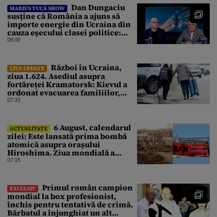
Dan Dungaciu
MARIUS TUCĂ SHOW
susține că România a ajuns să
importe energie din Ucraina din
cauza eșecului clasei politice:
Este bilanțul politic al ultimilor
08:00
ani
Război în Ucraina,
LIVE UPDATE
ziua 1.624. Asediul asupra
fortăreței Kramatorsk: Kievul a
ordonat evacuarea familiilor,
rușii sunt la 20 de km de oraș
07:33
6 August, calendarul
ACTUALITATE
zilei: Este lansată prima bombă
atomică asupra orașului
Hiroshima. Ziua mondială a
luptei pentru interzicerea armei
07:15
nucleare
Primul român campion
EXCLUSIV
mondial la box profesionist,
închis pentru tentativă de crimă.
Bărbatul a înjunghiat un alt