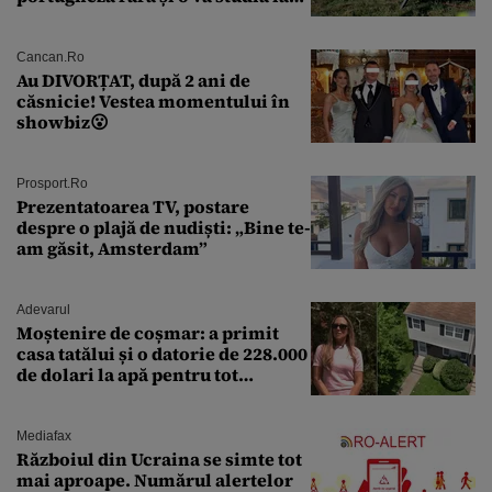
un institut de cercetare
Cancan.ro
Au DIVORȚAT, după 2 ani de
căsnicie! Vestea momentului în
showbiz😮
Prosport.ro
Prezentatoarea TV, postare
despre o plajă de nudiști: „Bine te-
am găsit, Amsterdam”
Adevarul
Moștenire de coșmar: a primit
casa tatălui și o datorie de 228.000
de dolari la apă pentru tot
cartierul
Mediafax
Războiul din Ucraina se simte tot
mai aproape. Numărul alertelor