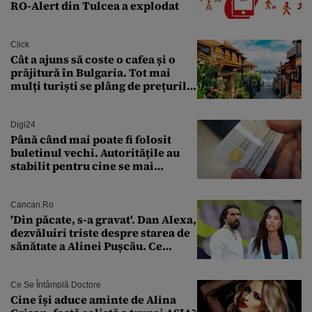
RO-Alert din Tulcea a explodat
Click
Cât a ajuns să coste o cafea și o
prăjitură în Bulgaria. Tot mai
mulți turiști se plâng de prețurile
ridicate
Digi24
Până când mai poate fi folosit
buletinul vechi. Autoritățile au
stabilit pentru cine se mai
eliberează cartea de identitate
model 1997
Cancan.ro
'Din păcate, s-a gravat'. Dan Alexa,
dezvăluiri triste despre starea de
sănătate a Alinei Pușcău. Ce
discuție au avut cu două zile în
urmă
Ce Se Întâmplă Doctore
Cine își aduce aminte de Alina