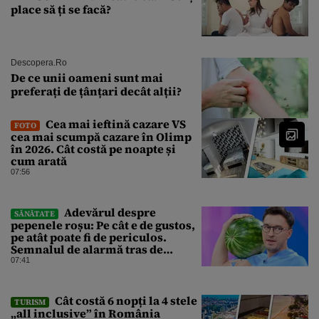
place să ți se facă?
Descopera.ro
De ce unii oameni sunt mai
preferați de țânțari decât alții?
Cea mai ieftină cazare VS
FOTO
cea mai scumpă cazare în Olimp
în 2026. Cât costă pe noapte și
cum arată
07:56
Adevărul despre
SĂNĂTATE
pepenele roșu: Pe cât e de gustos,
pe atât poate fi de periculos.
Semnalul de alarmă tras de
doctorul Mihail Pautov
07:41
Cât costă 6 nopți la 4 stele
TURISM
„all inclusive” în România