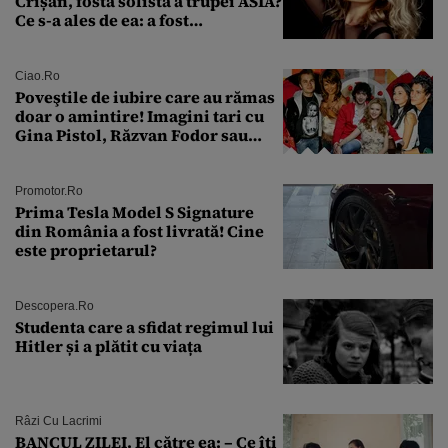
Crișan, fostă solistă a trupei ASIA?
Ce s-a ales de ea: a fost
condamnată la închisoare cu
suspendare. Ce acuzații i se aduc
Ciao.ro
Poveştile de iubire care au rămas
doar o amintire! Imagini tari cu
Gina Pistol, Răzvan Fodor sau
Andra Măruţă şi foştii parteneri
Promotor.ro
Prima Tesla Model S Signature
din România a fost livrată! Cine
este proprietarul?
Descopera.ro
Studenta care a sfidat regimul lui
Hitler și a plătit cu viața
Râzi Cu Lacrimi
BANCUL ZILEI. El către ea: – Ce îți