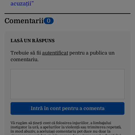
acuzații”
Comentarii
0
LASĂ UN RĂSPUNS
Trebuie să fii
autentificat
pentru a publica un
comentariu.
Intră în cont pentru a comenta
Vă rugăm să țineți cont că folosirea injuriilor, a limbajului
instigator la ură, a apelurilor la violență sau trimiterea repetată,
în mod abuziv, a aceluiași comentariu pot duce nu doar la