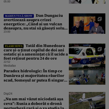
interlop periculos
05:00
Dan Dungaciu
MARIUS TUCĂ SHOW
avertizează asupra crizei
energetice: „Când ai un vulcan
deasupra, nu stai să găsești soluții
cu leucoplast”
23:00
Tatăl din Hunedoara
FLASH NEWS
care și-a ținut copilul de doi ani
ostatic și a amenințat că îl ucide a
fost reținut pentru 24 de ore
22:52
Mediafax
Paradox hidrologic: În timp ce
Dunărea și majoritatea râurilor
scad, Someșul ar putea fi singurul
mare râu cu debite în creștere
Digi24
„Nu am mai văzut niciodată așa
ceva”: Rusia a doborât o dronă
portugheză rară și o va studia la