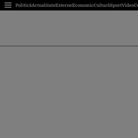
Politică
Actualitate
Externe
Economic
Cultură
Sport
Video
C