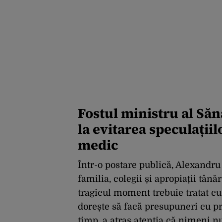
Fostul ministru al Săn
la evitarea speculații
medic
Într-o postare publică, Alexandr
familia, colegii și apropiații tân
tragicul moment trebuie tratat cu 
dorește să facă presupuneri cu pr
timp, a atras atenția că nimeni nu