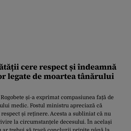
ătății cere respect și îndeamnă
lor legate de moartea tânărului
u Rogobete și-a exprimat compasiunea față de
ărului medic. Fostul ministru apreciază că
respect și reținere. Acesta a subliniat că nu
ivire la circumstanțele decesului. În același
 ar trebui să tragă concluzii pripite până la