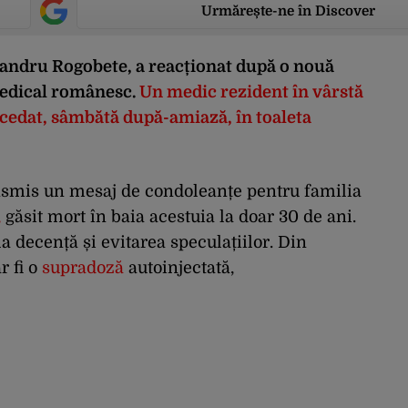
Urmărește-ne în Discover
exandru Rogobete, a reacționat după o nouă
edical românesc.
Un medic rezident în vârstă
ecedat, sâmbătă după-amiază, în toaleta
ransmis un mesaj de condoleanțe pentru familia
,
găsit mort în baia acestuia la doar 30 de ani.
a decență și evitarea speculațiilor. Din
r fi o
supradoză
autoinjectată,