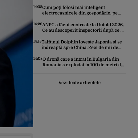
epuizează stocurile de rachete Patriot,
THAAD și Tomahawk?
14:38
Cum poți folosi mai inteligent
electrocasnicele din gospodărie, pe
timp de vară. Ponturi pentru a le
prelungi durata de viață
14:29
ANPC a făcut controale la Untold 2026.
Ce au descoperit inspectorii după ce au
verificat 54 de operatori
14:18
Taifunul Dolphin lovește Japonia și se
îndreaptă spre China. Zeci de mii de
clădiri au rămas fără curent, iar
porturile au fost închise
14:08
O dronă care a intrat în Bulgaria din
România a explodat la 100 de metri de
graniță. Nu a fost detectată de radare.
Reacția MApN
Vezi toate articolele