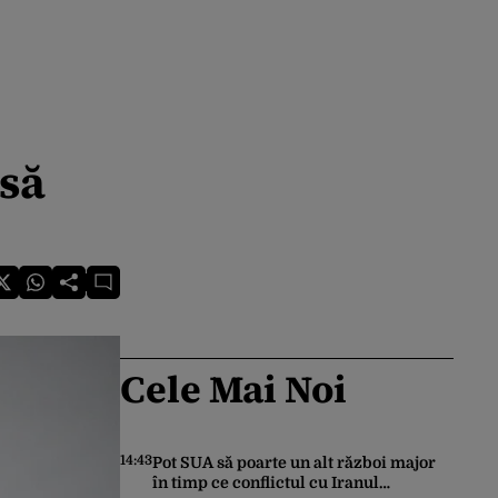
 să
Cele Mai Noi
14:43
Pot SUA să poarte un alt război major
în timp ce conflictul cu Iranul