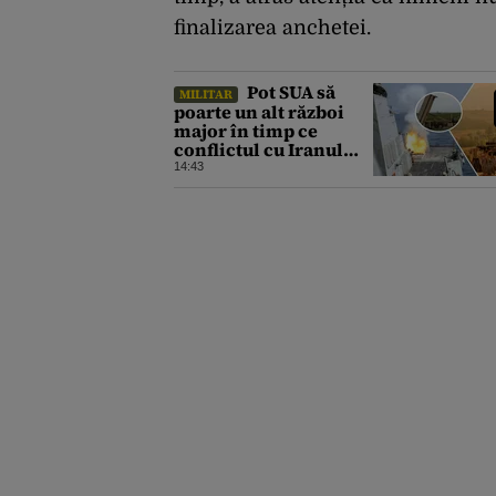
finalizarea anchetei.
Pot SUA să
MILITAR
poarte un alt război
major în timp ce
conflictul cu Iranul
epuizează stocurile de
14:43
rachete Patriot,
THAAD și Tomahawk?