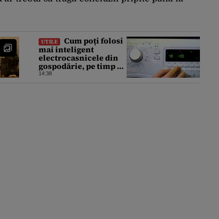
Cum poți folosi
UTILE
mai inteligent
electrocasnicele din
gospodărie, pe timp de
vară. Ponturi pentru a
14:38
le prelungi durata de
viață