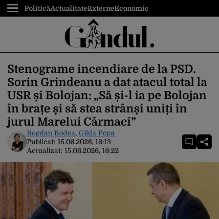
Politică
Actualitate
Externe
Economic
Stenograme incendiare de la PSD.
Sorin Grindeanu a dat atacul total la
USR și Bolojan: „Să și-l ia pe Bolojan
în brațe și să stea strânși uniți în
jurul Marelui Cârmaci”
Bogdan Bodea
,
Gilda Popa
Publicat:
15.06.2026, 16:13
Actualizat:
15.06.2026, 16:22