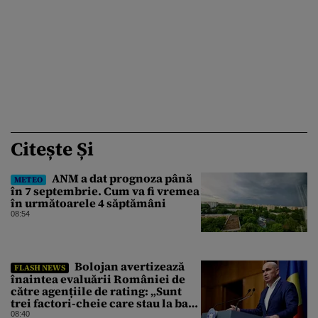
Citește Și
ANM a dat prognoza până
METEO
în 7 septembrie. Cum va fi vremea
în următoarele 4 săptămâni
08:54
Bolojan avertizează
FLASH NEWS
înaintea evaluării României de
către agențiile de rating: „Sunt
trei factori-cheie care stau la baza
acestor evaluări”
08:40