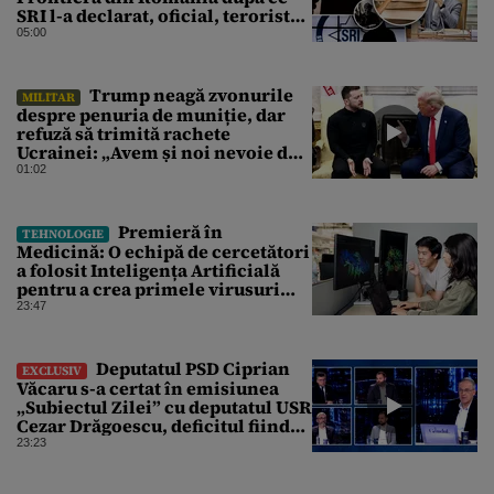
SRI l-a declarat, oficial, terorist
ISIS
05:00
Trump neagă zvonurile
MILITAR
despre penuria de muniție, dar
refuză să trimită rachete
Ucrainei: „Avem și noi nevoie de
rachete”
01:02
Premieră în
TEHNOLOGIE
Medicină: O echipă de cercetători
a folosit Inteligența Artificială
pentru a crea primele virusuri
sintetice la tratarea de E.coli
23:47
Deputatul PSD Ciprian
EXCLUSIV
Văcaru s-a certat în emisiunea
„Subiectul Zilei” cu deputatul USR
Cezar Drăgoescu, deficitul fiind
motivul scandalului
23:23