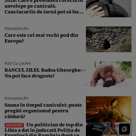
anvelope pe caniculă.
Cauciucurile de iarnă pot să facă
explozie la peste 40°C?
Descopera.ro
Care este cel mai vechi pod din
Europa?
Râzi Cu Lacrimi
BANCUL ZILEI. Badea Gheorghe: –
Nu pot face dragoste!
Descopera.ro
Sauna în timpul caniculei: poate
pregăti organismul pentru
căldură?
Un politician de top din
EXCLUSIV
Libia a dat în judecată Poliția de
Frontieră din România după ce