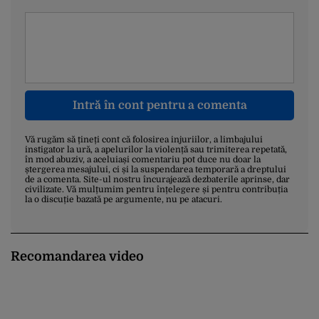
Intră în cont pentru a comenta
Vă rugăm să țineți cont că folosirea injuriilor, a limbajului
instigator la ură, a apelurilor la violență sau trimiterea repetată,
în mod abuziv, a aceluiași comentariu pot duce nu doar la
ștergerea mesajului, ci și la suspendarea temporară a dreptului
de a comenta. Site-ul nostru încurajează dezbaterile aprinse, dar
civilizate. Vă mulțumim pentru înțelegere și pentru contribuția
la o discuție bazată pe argumente, nu pe atacuri.
Recomandarea video