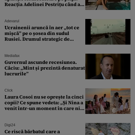
Reacția Adelinei Pestrițu când a
văzut-o
Adevarul
Ucrainenii aruncă în aer „tot ce
mișcă” pe o șosea din sudul
Rusiei. Drumul strategic de
aprovizionare către Crimeea este
controlat complet
Mediafax
Guvernul ascunde recesiunea.
Câciu: „Mint și prezintă denaturat
lucrurile”
Click
Laura Cosoi nu se oprește la cinci
copii? Ce spune vedeta: „Și Nina a
venit într-un moment în care nici
măcar nu mai discutam”
Digi24
Ce riscă bărbatul care a