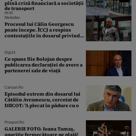
plină criză financiară a societății
de transport
06:00
Mediafax
Procesul lui Călin Georgescu
poate începe. ÎCCJ a respins
contestațiile în dosarul privind
lovitura de stat
Digi24
Ce spune Ilie Bolojan despre
publicarea declarației de avere a
partenerei sale de viață
Cancan.ro
Episodul extrem din dosarul lui
Cătălin Avramescu, cercetat de
DIICOT: 'A plecat în pădure cu o
Prosport.ro
GALERIE FOTO. Ioana Tamaş,
apariție fermecătoare pe plajă!