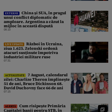
China și SUA, în pragul
EXTERNE
unui conflict diplomatic de
amploare. Argentina a căzut la
mijloc în această dispută
08:10
Război în Ucraina,
LIVE UPDATE
ziua 1.625. Zelenski ordonă
atacuri susținute împotriva
industriei militare ruse
07:31
7 August, calendarul
ACTUALITATE
zilei: Charlize Theron împlinește
51 de ani, Bruce Dickinson 68.
David Duchovny face 66 de ani
07:15
Cum risipește Primăria
ALERTĂ
Capitalei banii pentru STB, în