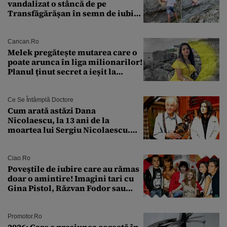
vandalizat o stâncă de pe
Transfăgărășan în semn de iubire
față de „Anna”
Cancan.ro
Melek pregătește mutarea care o
poate arunca în liga milionarilor!
Planul ținut secret a ieșit la
lumină
Ce Se Întâmplă Doctore
Cum arată astăzi Dana
Nicolaescu, la 13 ani de la
moartea lui Sergiu Nicolaescu.
Transformarea care i-a surprins
pe toți
Ciao.ro
Poveştile de iubire care au rămas
doar o amintire! Imagini tari cu
Gina Pistol, Răzvan Fodor sau
Andra Măruţă şi foştii parteneri
Promotor.ro
2026: Care e presiunea corectă în