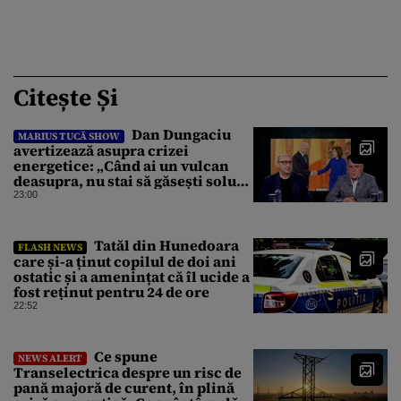
Citește Și
Dan Dungaciu
MARIUS TUCĂ SHOW
avertizează asupra crizei
energetice: „Când ai un vulcan
deasupra, nu stai să găsești soluții
cu leucoplast”
23:00
Tatăl din Hunedoara
FLASH NEWS
care și-a ținut copilul de doi ani
ostatic și a amenințat că îl ucide a
fost reținut pentru 24 de ore
22:52
Ce spune
NEWS ALERT
Transelectrica despre un risc de
pană majoră de curent, în plină