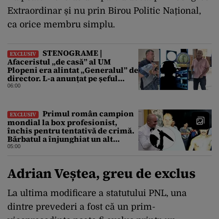
Extraordinar și nu prin Birou Politic Național,
ca orice membru simplu.
STENOGRAME |
EXCLUSIV
Afaceristul „de casă” al UM
Plopeni era alintat „Generalul” de
director. L-a anunțat pe șeful
uzinei că i-a adus „subțireanu,
06:00
așa”
Primul român campion
EXCLUSIV
mondial la box profesionist,
închis pentru tentativă de crimă.
Bărbatul a înjunghiat un alt
interlop periculos
05:00
Adrian Veștea, greu de exclus
La ultima modificare a statutului PNL, una
dintre prevederi a fost că un prim-