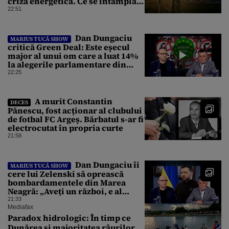
criză energetică. Ce se întâmplă
cu Sistemul Electroenergetic
22:51
Național
Dan Dungaciu
MARIUS TUCĂ SHOW
critică Green Deal: Este eșecul
major al unui om care a luat 14%
la alegerile parlamentare din
Olanda
22:25
A murit Constantin
DECES
Pănescu, fost acționar al clubului
de fotbal FC Argeș. Bărbatul s-ar fi
electrocutat în propria curte
21:58
Dan Dungaciu îi
MARIUS TUCĂ SHOW
cere lui Zelenski să oprească
bombardamentele din Marea
Neagră: „Aveți un război, e al
vostru, dar lăsați restul să
21:33
circule”
Mediafax
Paradox hidrologic: În timp ce
Dunărea și majoritatea râurilor