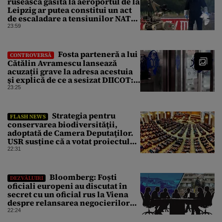
rusească găsită la aeroportul de la
Leipzig ar putea constitui un act
de escaladare a tensiunilor NATO-
Rusia
23:59
Fosta parteneră a lui
CONTROVERSĂ
Cătălin Avramescu lansează
acuzații grave la adresa acestuia
și explică de ce a sesizat DIICOT:
„Făcea baie complet dezbrăcat cu
23:25
copiii”. Fostul consilier
prezidențial respinge acuzațiile
Strategia pentru
FLASH NEWS
conservarea biodiversităţii,
adoptată de Camera Deputaţilor.
USR susține că a votat proiectul
cu amendamentele PSD pentru a
22:31
nu bloca un jalon PNRR
Bloomberg: Foști
DEZVĂLUIRI
oficiali europeni au discutat în
secret cu un oficial rus la Viena
despre relansarea negocierilor
de pace dintre Ucraina și Rusia
22:24