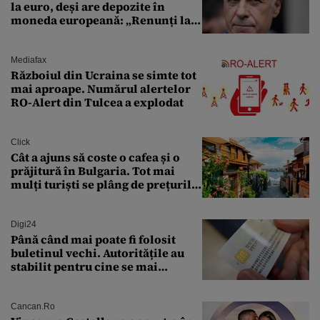
la euro, deși are depozite în
moneda europeană: „Renunți la
leu, renunți la suveranitate”
Mediafax
Războiul din Ucraina se simte tot
mai aproape. Numărul alertelor
RO-Alert din Tulcea a explodat
Click
Cât a ajuns să coste o cafea și o
prăjitură în Bulgaria. Tot mai
mulți turiști se plâng de prețurile
ridicate
Digi24
Până când mai poate fi folosit
buletinul vechi. Autoritățile au
stabilit pentru cine se mai
eliberează cartea de identitate
model 1997
Cancan.ro