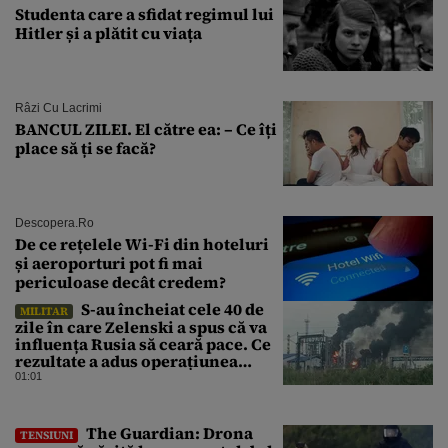
Studenta care a sfidat regimul lui
Hitler și a plătit cu viața
Râzi Cu Lacrimi
BANCUL ZILEI. El către ea: – Ce îți
place să ți se facă?
Descopera.ro
De ce rețelele Wi-Fi din hoteluri
și aeroporturi pot fi mai
periculoase decât credem?
S-au încheiat cele 40 de
MILITAR
zile în care Zelenski a spus că va
influența Rusia să ceară pace. Ce
rezultate a adus operațiunea
Kievului
01:01
The Guardian: Drona
TENSIUNI