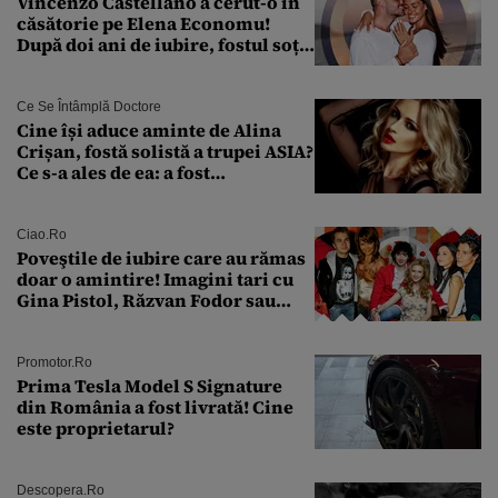
Vincenzo Castellano a cerut-o în
căsătorie pe Elena Economu!
După doi ani de iubire, fostul soț
al Antoniei se pregătește de nuntă
Ce Se Întâmplă Doctore
Cine își aduce aminte de Alina
Crișan, fostă solistă a trupei ASIA?
Ce s-a ales de ea: a fost
condamnată la închisoare cu
suspendare. Ce acuzații i se aduc
Ciao.ro
Poveştile de iubire care au rămas
doar o amintire! Imagini tari cu
Gina Pistol, Răzvan Fodor sau
Andra Măruţă şi foştii parteneri
Promotor.ro
Prima Tesla Model S Signature
din România a fost livrată! Cine
este proprietarul?
Descopera.ro