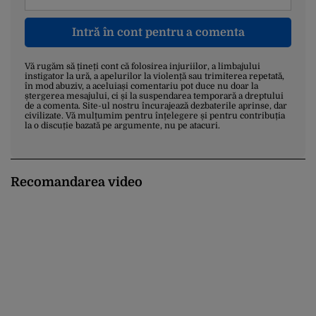
Intră în cont pentru a comenta
Vă rugăm să țineți cont că folosirea injuriilor, a limbajului
instigator la ură, a apelurilor la violență sau trimiterea repetată,
în mod abuziv, a aceluiași comentariu pot duce nu doar la
ștergerea mesajului, ci și la suspendarea temporară a dreptului
de a comenta. Site-ul nostru încurajează dezbaterile aprinse, dar
civilizate. Vă mulțumim pentru înțelegere și pentru contribuția
la o discuție bazată pe argumente, nu pe atacuri.
Recomandarea video