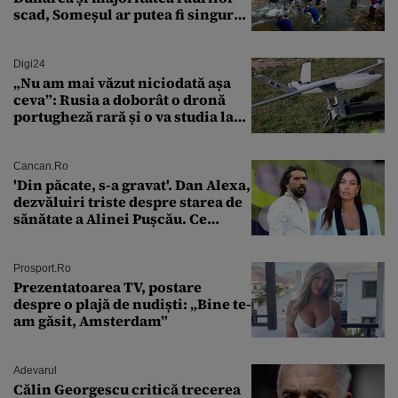
scad, Someșul ar putea fi singurul
mare râu cu debite în creștere
Digi24
„Nu am mai văzut niciodată așa
ceva”: Rusia a doborât o dronă
portugheză rară și o va studia la
un institut de cercetare
Cancan.ro
'Din păcate, s-a gravat'. Dan Alexa,
dezvăluiri triste despre starea de
sănătate a Alinei Pușcău. Ce
discuție au avut cu două zile în
urmă
Prosport.ro
Prezentatoarea TV, postare
despre o plajă de nudiști: „Bine te-
am găsit, Amsterdam”
Adevarul
Călin Georgescu critică trecerea