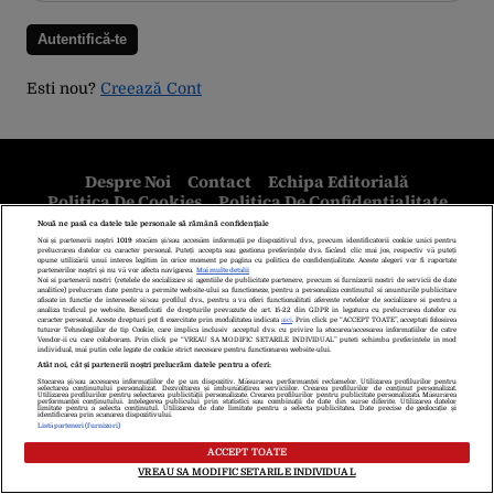
Esti nou?
Creează Cont
Despre Noi
Contact
Echipa Editorială
Politica De Cookies
Politica De Confidențialitate
Termeni Și Condiții
copyright © 2026
Citarea se poate face în limita a 250 de semne. Nici o instituţie sau persoană
(site-uri, instituţii mass-media, firme de monitorizare) nu poate reproduce
integral scrierile publicistice purtătoare de Drepturi de Autor.
Decizia ONJN nr. 1598/16.09.2021. Jocurile de noroc sunt interzise
minorilor.