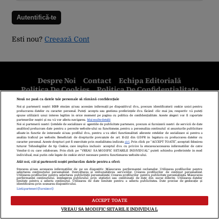
Esti nou?
Creează Cont
Despre Noi
Contact
Echipa Editorială
Politica De Cookies
Politica De Confidențialitate
Termeni Și Condiții
copyright © 2026
Citarea se poate face în limita a 250 de semne. Nici o instituţie sau persoană
(site-uri, instituţii mass-media, firme de monitorizare) nu poate reproduce
integral scrierile publicistice purtătoare de Drepturi de Autor.
Decizia ONJN nr. 1598/16.09.2021. Jocurile de noroc sunt interzise
minorilor.