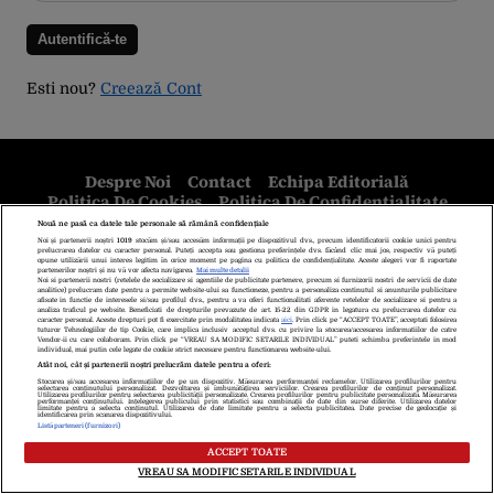
Esti nou?
Creează Cont
Despre Noi
Contact
Echipa Editorială
Politica De Cookies
Politica De Confidențialitate
Termeni Și Condiții
copyright © 2026
Citarea se poate face în limita a 250 de semne. Nici o instituţie sau persoană
(site-uri, instituţii mass-media, firme de monitorizare) nu poate reproduce
integral scrierile publicistice purtătoare de Drepturi de Autor.
Decizia ONJN nr. 1598/16.09.2021. Jocurile de noroc sunt interzise
minorilor.