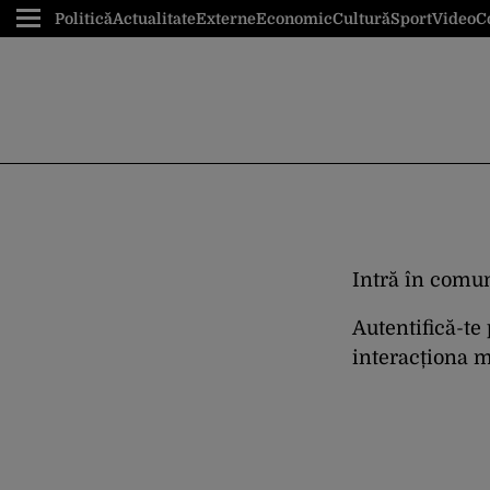
Politică
Actualitate
Externe
Economic
Cultură
Sport
Video
C
Intră în comun
Autentifică-te
interacționa ma