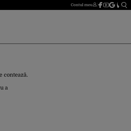
Contul meu
re contează.
ru a