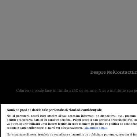
Despre Noi
Contact
Ec
Citarea se poate face în limita a 250 de semne. Nici o instituţie sau