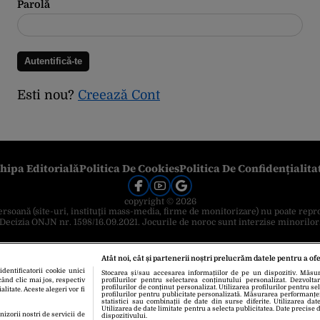
Parolă
Esti nou?
Creează Cont
hipa Editorială
Politica De Cookies
Politica De Confidențialita
copyright © 2026
 persoană (site-uri, instituţii mass-media, firme de monitorizare) nu poate repr
Decizia ONJN nr. 1598/16.09.2021. Jocurile de noroc sunt interzise minorilor