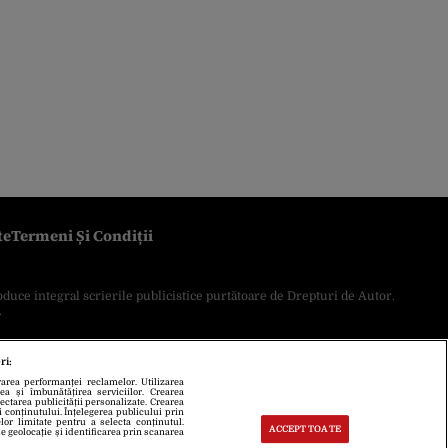
te
Termeni Și Condiții
oduce integral scrierile publicistice purtătoare de Drepturi de Autor.
.