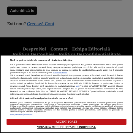
Esti nou?
Creează Cont
Despre Noi
Contact
Echipa Editorială
Politica De Cookies
Politica De Confidențialitate
Termeni Și Condiții
copyright © 2026
Citarea se poate face în limita a 250 de semne. Nici o instituţie sau persoană
(site-uri, instituţii mass-media, firme de monitorizare) nu poate reproduce
integral scrierile publicistice purtătoare de Drepturi de Autor.
Decizia ONJN nr. 1598/16.09.2021. Jocurile de noroc sunt interzise
minorilor.