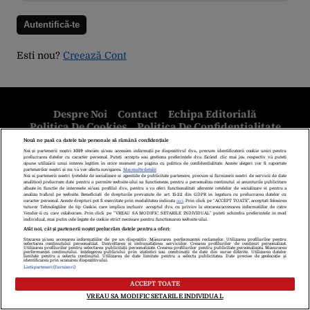
Esti nou?
Creează Cont
Despre Noi
Contact
Echipa Editorială
Politica De Cookies
Politica De Confidențialitate
Termeni Și Condiții
copyright © 2026
Citarea se poate face în limita a 250 de semne. Nici o instituţie sau persoană
(site-uri, instituţii mass-media, firme de monitorizare) nu poate reproduce
integral scrierile publicistice purtătoare de Drepturi de Autor.
Decizia ONJN nr. 1598/16.09.2021. Jocurile de noroc sunt interzise
minorilor.