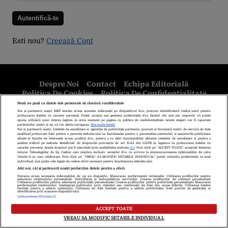
Esti nou?
Creează Cont
Despre Noi
Contact
Echipa Editorială
Politica De Cookies
Politica De Confidențialitate
Termeni Și Condiții
copyright © 2026
Citarea se poate face în limita a 250 de semne. Nici o instituţie sau persoană
(site-uri, instituţii mass-media, firme de monitorizare) nu poate reproduce
integral scrierile publicistice purtătoare de Drepturi de Autor.
Decizia ONJN nr. 1598/16.09.2021. Jocurile de noroc sunt interzise
minorilor.