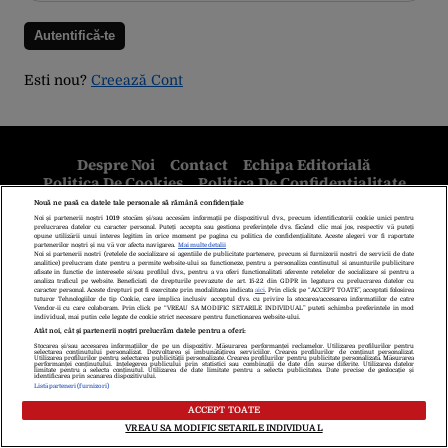
Esti nou?
Creează Cont
Despre Noi
Contact
Echipa Editorială
Politica De Cookies
Politica De Confidențialitate
Termeni Și Condiții
copyright © 2026
Citarea se poate face în limita a 250 de semne. Nici o instituţie sau persoană
(site-uri, instituţii mass-media, firme de monitorizare) nu poate reproduce
integral scrierile publicistice purtătoare de Drepturi de Autor.
Decizia ONJN nr. 1598/16.09.2021. Jocurile de noroc sunt interzise
minorilor.