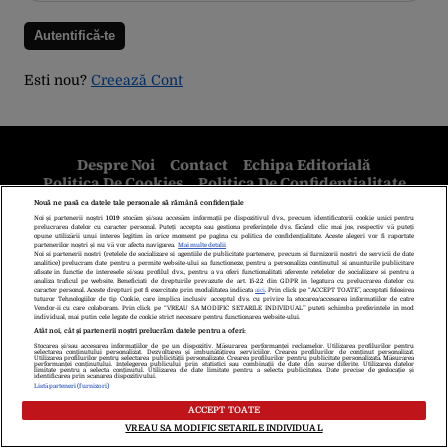
Esti nou?
Creează Cont
Despre Noi
Contact
Echipa Editorială
Politica De Cookies
Politica De Confidențialitate
Termeni Și Condiții
copyright © 2026
Citarea se poate face în limita a 250 de semne. Nici o instituţie sau persoană
(site-uri, instituţii mass-media, firme de monitorizare) nu poate reproduce
integral scrierile publicistice purtătoare de Drepturi de Autor.
Decizia ONJN nr. 1598/16.09.2021. Jocurile de noroc sunt interzise
minorilor.