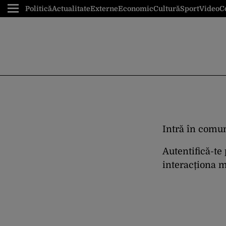
Politică
Actualitate
Externe
Economic
Cultură
Sport
Video
C
Intră în comun
Autentifică-te
interacționa ma