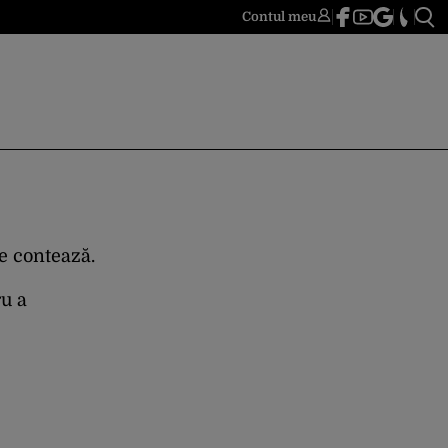
Contul meu
re contează.
ru a