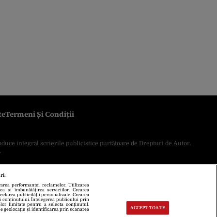
te
Termeni Și Condiții
oduce integral scrierile publicistice purtătoare de Drepturi de Autor.
.