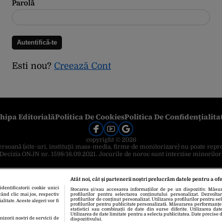
Parolă
Esti nou?
Creează Cont
hipa Editorială
Politica De Cookies
Politica De Confidențialita
copyright © 2026
 persoană (site-uri, instituţii mass-media, firme de monitorizare) nu poate repr
Decizia ONJN nr. 1598/16.09.2021. Jocurile de noroc sunt interzise minorilor