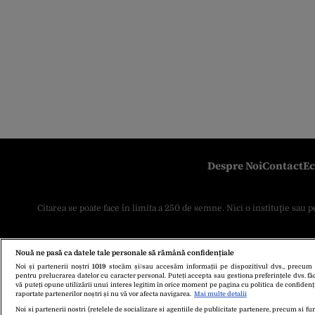
Despre Noi
Contact
Ec
Citarea se poate face în limita a 250 de semne. Nici o instituţie sau