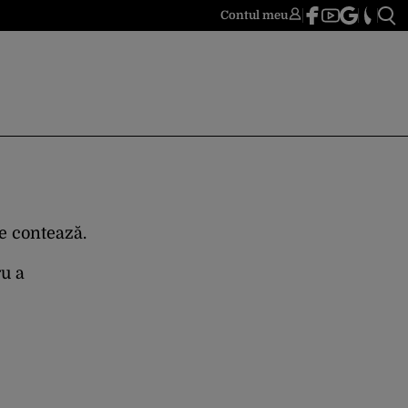
Contul meu
re contează.
ru a