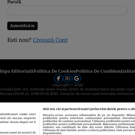
Parolă
Esti nou?
Creează Cont
hipa Editorială
Politica De Cookies
Politica De Confidențialita
copyright © 2026
 persoană (site-uri, instituţii mass-media, firme de monitorizare) nu poate repr
Decizia ONJN nr. 1598/16.09.2021. Jocurile de noroc sunt interzise minorilor