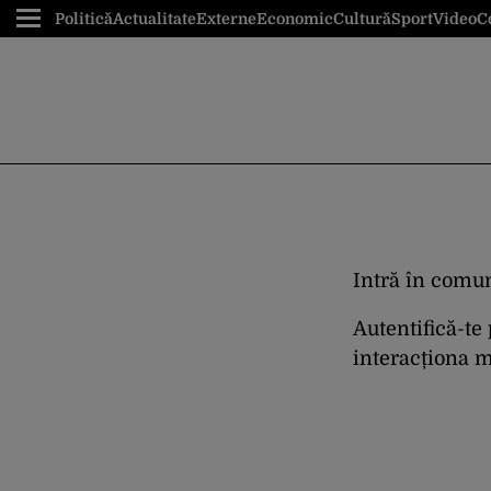
Politică
Actualitate
Externe
Economic
Cultură
Sport
Video
C
Intră în comun
Autentifică-te
interacționa ma