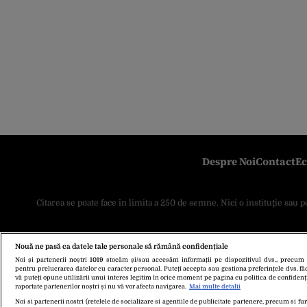
Despre Noi
Contact
Ec
Citarea se poate face în limita a 250 de semne. Nici o instituţie sau