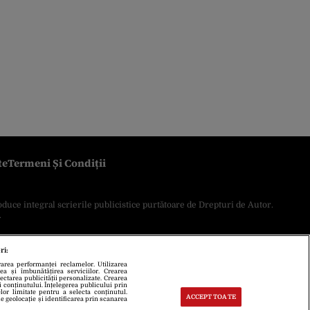
te
Termeni Și Condiții
oduce integral scrierile publicistice purtătoare de Drepturi de Autor.
.