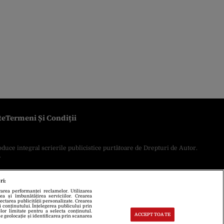
te
Termeni Și Condiții
oduce integral scrierile publicistice purtătoare de Drepturi de Autor.
.