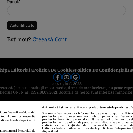
Parolă
Esti nou?
Creează Cont
hipa Editorială
Politica De Cookies
Politica De Confidențialita
copyright © 2026
 persoană (site-uri, instituţii mass-media, firme de monitorizare) nu poate repr
Decizia ONJN nr. 1598/16.09.2021. Jocurile de noroc sunt interzise minorilor