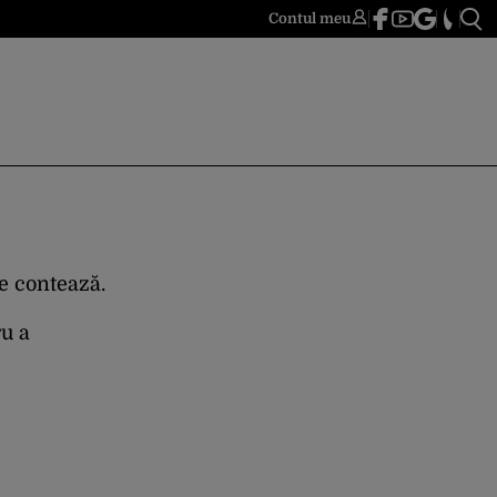
Contul meu
re contează.
ru a