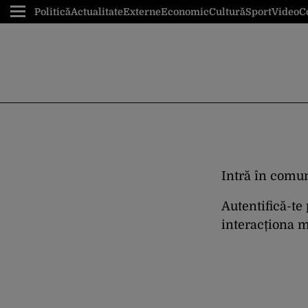
Politică
Actualitate
Externe
Economic
Cultură
Sport
Video
C
Intră în comun
Autentifică-te
interacționa ma