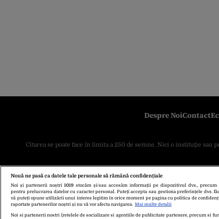
Despre Noi
Contact
Ec
Citarea se poate face în limita a 250 de semne. Nici o instituţie sau