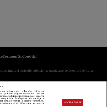
te
Termeni Și Condiții
oduce integral scrierile publicistice purtătoare de Drepturi de Autor.
.