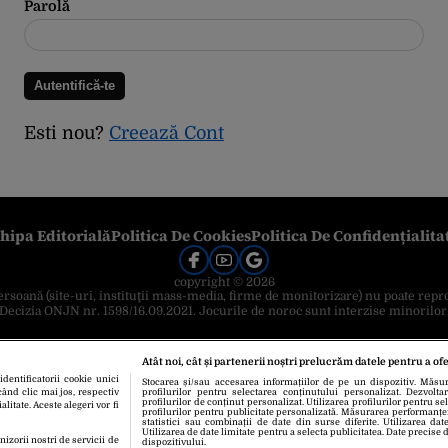
Parolă
Esti nou?
Creează Cont
hipa Editorială
Politica De Cookies
Politica De Confidențialita
copyright © 2026
 persoană (site-uri, instituţii mass-media, firme de monitorizare) nu poate repr
Decizia ONJN nr. 1598/16.09.2021. Jocurile de noroc sunt interzise minorilor