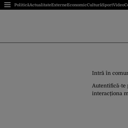
Politică
Actualitate
Externe
Economic
Cultură
Sport
Video
C
Intră în comun
Autentifică-te
interacționa ma