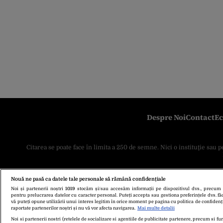
Despre Noi
Contact
Ec
Citarea se poate face în limita a 250 de semne. Nici o instituţie sau