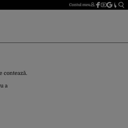
Contul meu
re contează.
ru a