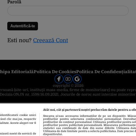
Parolă
Esti nou?
Creează Cont
hipa Editorială
Politica De Cookies
Politica De Confidențialita
copyright © 2026
 persoană (site-uri, instituţii mass-media, firme de monitorizare) nu poate repr
Decizia ONJN nr. 1598/16.09.2021. Jocurile de noroc sunt interzise minorilor