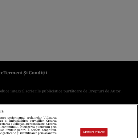
te
Termeni Și Condiții
oduce integral scrierile publicistice purtătoare de Drepturi de Autor.
.