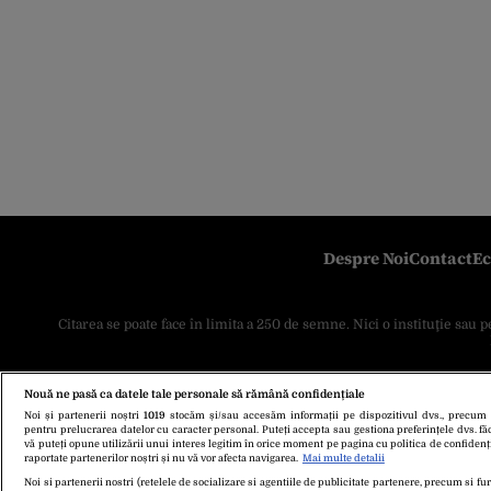
Despre Noi
Contact
Ec
Citarea se poate face în limita a 250 de semne. Nici o instituţie sau