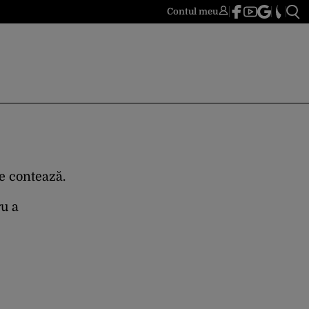
Contul meu
re contează.
ru a