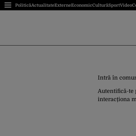
Politică
Actualitate
Externe
Economic
Cultură
Sport
Video
C
Intră în comun
Autentifică-te
interacționa ma