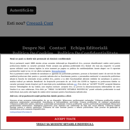
Esti nou?
Creează Cont
Despre Noi
Contact
Echipa Editorială
Politica De Cookies
Politica De Confidențialitate
Termeni Și Condiții
copyright © 2026
Citarea se poate face în limita a 250 de semne. Nici o instituţie sau persoană
(site-uri, instituţii mass-media, firme de monitorizare) nu poate reproduce
integral scrierile publicistice purtătoare de Drepturi de Autor.
Decizia ONJN nr. 1598/16.09.2021. Jocurile de noroc sunt interzise
minorilor.