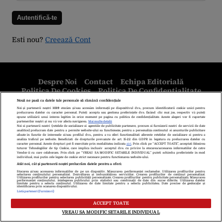
Esti nou?
Creează Cont
Despre Noi
Contact
Echipa Editorială
Politica De Cookies
Politica De Confidențialitate
Termeni Și Condiții
copyright © 2026
Citarea se poate face în limita a 250 de semne. Nici o instituţie sau persoană
(site-uri, instituţii mass-media, firme de monitorizare) nu poate reproduce
integral scrierile publicistice purtătoare de Drepturi de Autor.
Decizia ONJN nr. 1598/16.09.2021. Jocurile de noroc sunt interzise
minorilor.