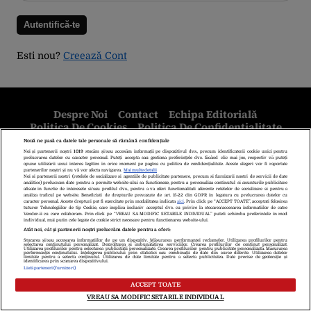
Esti nou?
Creează Cont
Despre Noi
Contact
Echipa Editorială
Politica De Cookies
Politica De Confidențialitate
Termeni Și Condiții
copyright © 2026
Citarea se poate face în limita a 250 de semne. Nici o instituţie sau persoană
(site-uri, instituţii mass-media, firme de monitorizare) nu poate reproduce
integral scrierile publicistice purtătoare de Drepturi de Autor.
Decizia ONJN nr. 1598/16.09.2021. Jocurile de noroc sunt interzise
minorilor.