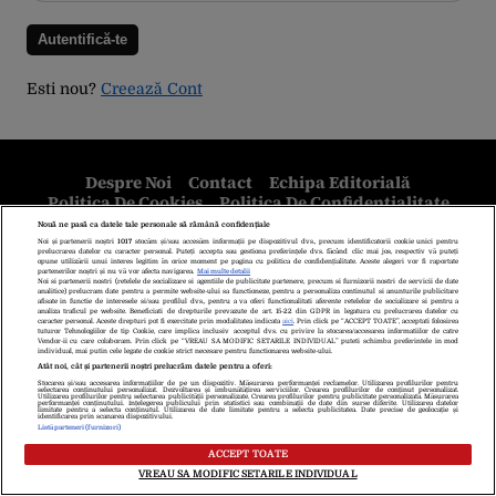
Esti nou?
Creează Cont
Despre Noi
Contact
Echipa Editorială
Politica De Cookies
Politica De Confidențialitate
Termeni Și Condiții
copyright © 2026
Citarea se poate face în limita a 250 de semne. Nici o instituţie sau persoană
(site-uri, instituţii mass-media, firme de monitorizare) nu poate reproduce
integral scrierile publicistice purtătoare de Drepturi de Autor.
Decizia ONJN nr. 1598/16.09.2021. Jocurile de noroc sunt interzise
minorilor.