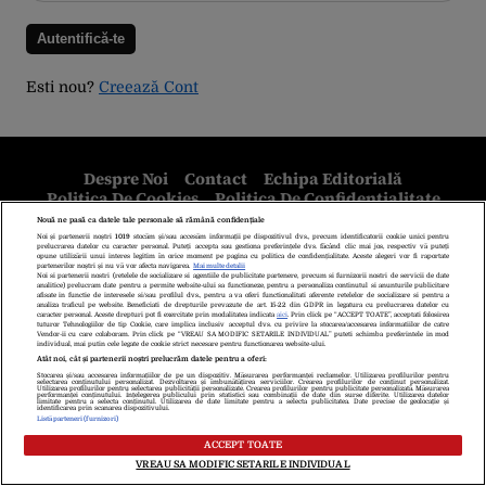
Esti nou?
Creează Cont
Despre Noi
Contact
Echipa Editorială
Politica De Cookies
Politica De Confidențialitate
Termeni Și Condiții
copyright © 2026
Citarea se poate face în limita a 250 de semne. Nici o instituţie sau persoană
(site-uri, instituţii mass-media, firme de monitorizare) nu poate reproduce
integral scrierile publicistice purtătoare de Drepturi de Autor.
Decizia ONJN nr. 1598/16.09.2021. Jocurile de noroc sunt interzise
minorilor.