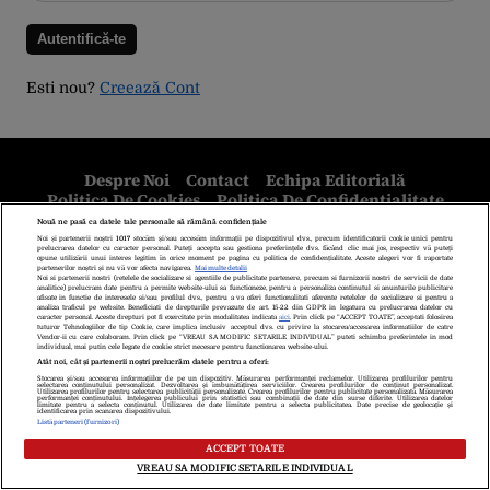
Esti nou?
Creează Cont
Despre Noi
Contact
Echipa Editorială
Politica De Cookies
Politica De Confidențialitate
Termeni Și Condiții
copyright © 2026
Citarea se poate face în limita a 250 de semne. Nici o instituţie sau persoană
(site-uri, instituţii mass-media, firme de monitorizare) nu poate reproduce
integral scrierile publicistice purtătoare de Drepturi de Autor.
Decizia ONJN nr. 1598/16.09.2021. Jocurile de noroc sunt interzise
minorilor.