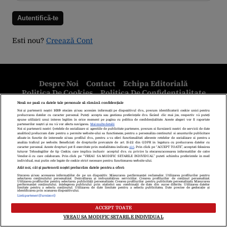
Esti nou?
Creează Cont
Despre Noi
Contact
Echipa Editorială
Politica De Cookies
Politica De Confidențialitate
Termeni Și Condiții
copyright © 2026
Citarea se poate face în limita a 250 de semne. Nici o instituţie sau persoană
(site-uri, instituţii mass-media, firme de monitorizare) nu poate reproduce
integral scrierile publicistice purtătoare de Drepturi de Autor.
Decizia ONJN nr. 1598/16.09.2021. Jocurile de noroc sunt interzise
minorilor.