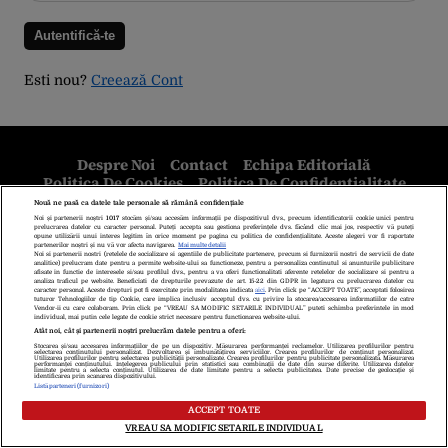
Esti nou?
Creează Cont
Despre Noi
Contact
Echipa Editorială
Politica De Cookies
Politica De Confidențialitate
Termeni Și Condiții
copyright © 2026
Citarea se poate face în limita a 250 de semne. Nici o instituţie sau persoană
(site-uri, instituţii mass-media, firme de monitorizare) nu poate reproduce
integral scrierile publicistice purtătoare de Drepturi de Autor.
Decizia ONJN nr. 1598/16.09.2021. Jocurile de noroc sunt interzise
minorilor.