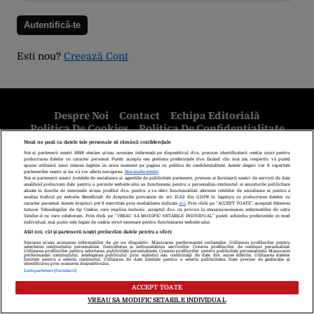
Esti nou?
Creează Cont
Despre Noi
Contact
Echipa Editorială
Politica De Cookies
Politica De Confidențialitate
Termeni Și Condiții
copyright © 2026
Citarea se poate face în limita a 250 de semne. Nici o instituţie sau persoană
(site-uri, instituţii mass-media, firme de monitorizare) nu poate reproduce
integral scrierile publicistice purtătoare de Drepturi de Autor.
Decizia ONJN nr. 1598/16.09.2021. Jocurile de noroc sunt interzise
minorilor.