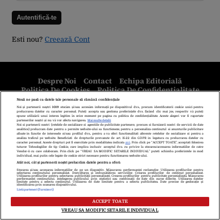
Esti nou?
Creează Cont
Despre Noi
Contact
Echipa Editorială
Politica De Cookies
Politica De Confidențialitate
Termeni Și Condiții
copyright © 2026
Citarea se poate face în limita a 250 de semne. Nici o instituţie sau persoană
(site-uri, instituţii mass-media, firme de monitorizare) nu poate reproduce
integral scrierile publicistice purtătoare de Drepturi de Autor.
Decizia ONJN nr. 1598/16.09.2021. Jocurile de noroc sunt interzise
minorilor.