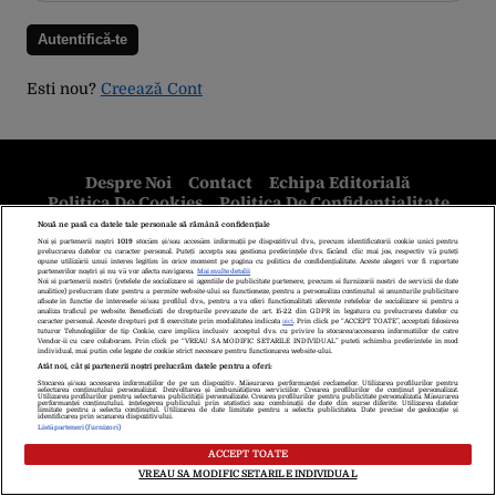
Esti nou?
Creează Cont
Despre Noi
Contact
Echipa Editorială
Politica De Cookies
Politica De Confidențialitate
Termeni Și Condiții
copyright © 2026
Citarea se poate face în limita a 250 de semne. Nici o instituţie sau persoană
(site-uri, instituţii mass-media, firme de monitorizare) nu poate reproduce
integral scrierile publicistice purtătoare de Drepturi de Autor.
Decizia ONJN nr. 1598/16.09.2021. Jocurile de noroc sunt interzise
minorilor.