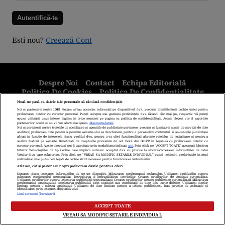
Esti nou?
Creează Cont
Despre Noi
Contact
Echipa Editorială
Politica De Cookies
Politica De Confidențialitate
Termeni Și Condiții
copyright © 2026
Citarea se poate face în limita a 250 de semne. Nici o instituţie sau persoană
(site-uri, instituţii mass-media, firme de monitorizare) nu poate reproduce
integral scrierile publicistice purtătoare de Drepturi de Autor.
Decizia ONJN nr. 1598/16.09.2021. Jocurile de noroc sunt interzise
minorilor.