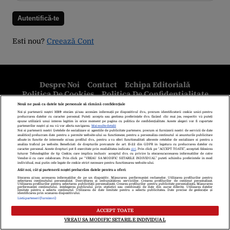
Esti nou?
Creează Cont
Despre Noi
Contact
Echipa Editorială
Politica De Cookies
Politica De Confidențialitate
Termeni Și Condiții
copyright © 2026
Citarea se poate face în limita a 250 de semne. Nici o instituţie sau persoană
(site-uri, instituţii mass-media, firme de monitorizare) nu poate reproduce
integral scrierile publicistice purtătoare de Drepturi de Autor.
Decizia ONJN nr. 1598/16.09.2021. Jocurile de noroc sunt interzise
minorilor.