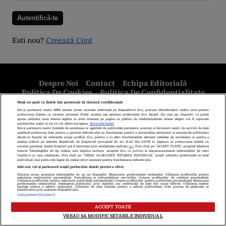
Esti nou?
Creează Cont
Despre Noi
Contact
Echipa Editorială
Politica De Cookies
Politica De Confidențialitate
Termeni Și Condiții
copyright © 2026
Citarea se poate face în limita a 250 de semne. Nici o instituţie sau persoană
(site-uri, instituţii mass-media, firme de monitorizare) nu poate reproduce
integral scrierile publicistice purtătoare de Drepturi de Autor.
Decizia ONJN nr. 1598/16.09.2021. Jocurile de noroc sunt interzise
minorilor.