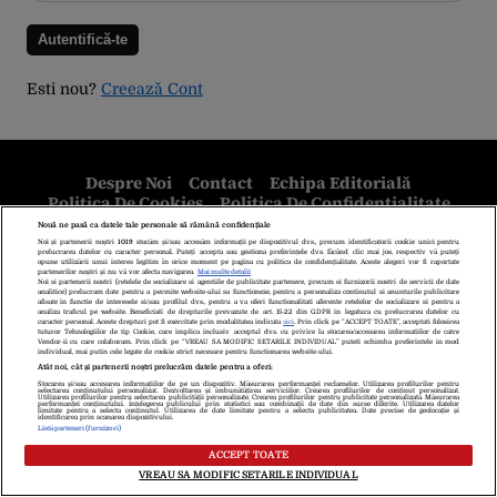
Esti nou?
Creează Cont
Despre Noi
Contact
Echipa Editorială
Politica De Cookies
Politica De Confidențialitate
Termeni Și Condiții
copyright © 2026
Citarea se poate face în limita a 250 de semne. Nici o instituţie sau persoană
(site-uri, instituţii mass-media, firme de monitorizare) nu poate reproduce
integral scrierile publicistice purtătoare de Drepturi de Autor.
Decizia ONJN nr. 1598/16.09.2021. Jocurile de noroc sunt interzise
minorilor.