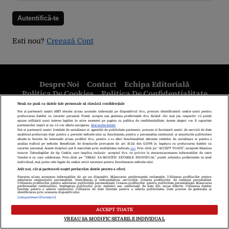
Esti nou?
Creează Cont
Despre Noi
Contact
Echipa Editorială
Politica De Cookies
Politica De Confidențialitate
Termeni Și Condiții
copyright © 2026
Citarea se poate face în limita a 250 de semne. Nici o instituţie sau persoană
(site-uri, instituţii mass-media, firme de monitorizare) nu poate reproduce
integral scrierile publicistice purtătoare de Drepturi de Autor.
Decizia ONJN nr. 1598/16.09.2021. Jocurile de noroc sunt interzise
minorilor.