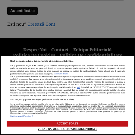
Esti nou?
Creează Cont
Despre Noi
Contact
Echipa Editorială
Politica De Cookies
Politica De Confidențialitate
Termeni Și Condiții
copyright © 2026
Citarea se poate face în limita a 250 de semne. Nici o instituţie sau persoană
(site-uri, instituţii mass-media, firme de monitorizare) nu poate reproduce
integral scrierile publicistice purtătoare de Drepturi de Autor.
Decizia ONJN nr. 1598/16.09.2021. Jocurile de noroc sunt interzise
minorilor.