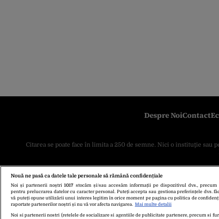
Despre Noi
Contact
Ec
Citarea se poate face în limita a 250 de semne. Nici o instituţie sau