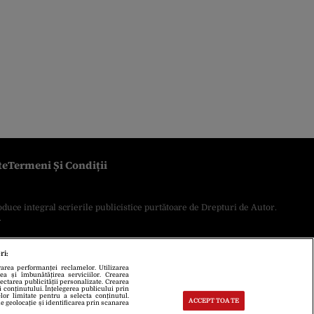
te
Termeni Și Condiții
oduce integral scrierile publicistice purtătoare de Drepturi de Autor.
.