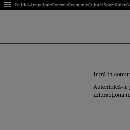
Politică
Actualitate
Externe
Economic
Cultură
Sport
Video
C
Intră în comun
Autentifică-te
interacționa ma