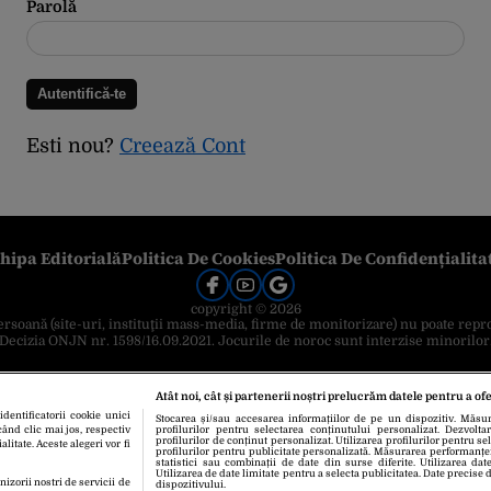
Parolă
Esti nou?
Creează Cont
hipa Editorială
Politica De Cookies
Politica De Confidențialita
copyright © 2026
 persoană (site-uri, instituţii mass-media, firme de monitorizare) nu poate repr
Decizia ONJN nr. 1598/16.09.2021. Jocurile de noroc sunt interzise minorilor