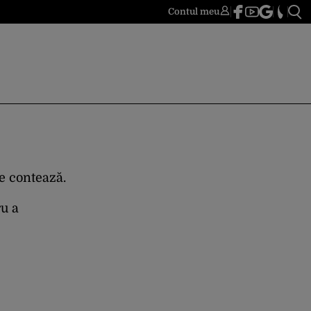
Contul meu
re contează.
ru a