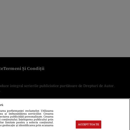
te
Termeni Și Condiții
oduce integral scrierile publicistice purtătoare de Drepturi de Autor.
.