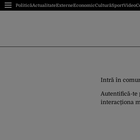
Politică
Actualitate
Externe
Economic
Cultură
Sport
Video
C
Intră în comun
Autentifică-te
interacționa ma