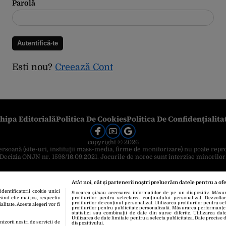
Parolă
Esti nou?
Creează Cont
hipa Editorială
Politica De Cookies
Politica De Confidențialita
copyright © 2026
 persoană (site-uri, instituţii mass-media, firme de monitorizare) nu poate repr
Decizia ONJN nr. 1598/16.09.2021. Jocurile de noroc sunt interzise minorilor