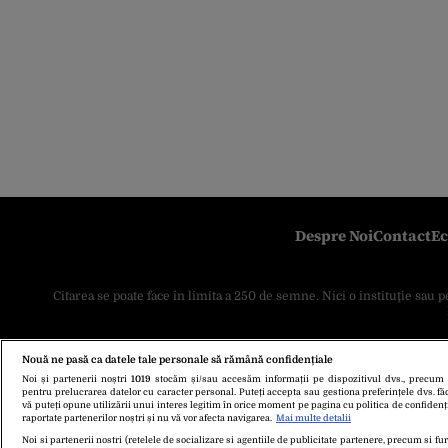
Despre Noi
Contact
Ec
Citarea se poate face în limita a 250 de semne. Nici o instituţie sau