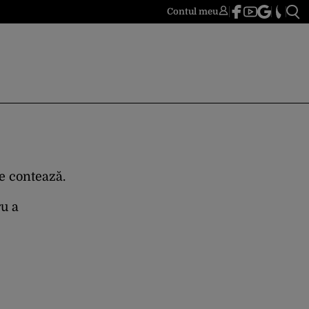
Contul meu
re contează.
ru a