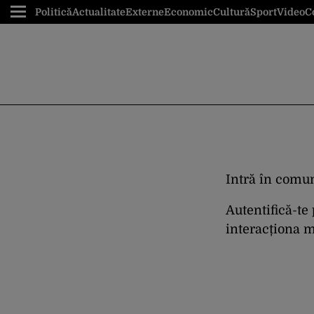
Politică
Actualitate
Externe
Economic
Cultură
Sport
Video
C
Intră în comun
Autentifică-te
interacționa ma