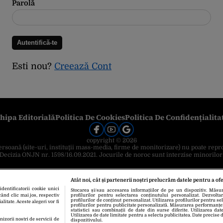
Parolă
Esti nou?
Creează Cont
hipa Editorială
Politica De Cookies
Politica De Confidențialita
copyright © 2026
 persoană (site-uri, instituţii mass-media, firme de monitorizare) nu poate repr
Decizia ONJN nr. 1598/16.09.2021. Jocurile de noroc sunt interzise minorilor