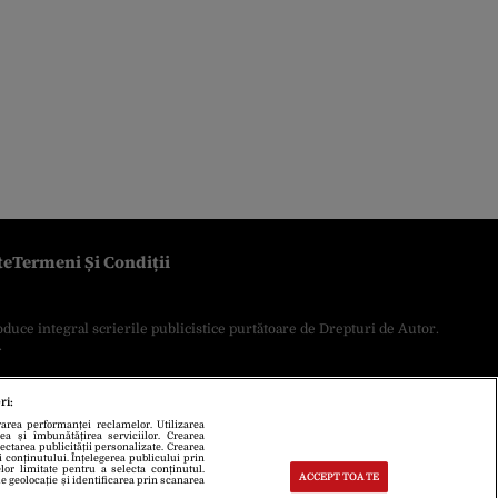
te
Termeni Și Condiții
oduce integral scrierile publicistice purtătoare de Drepturi de Autor.
.