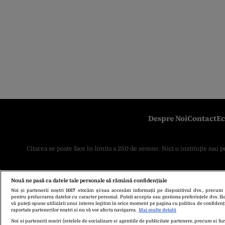
Despre Noi
Contact
Ec
Citarea se poate face în limita a 250 de semne. Nici o instituţie sau