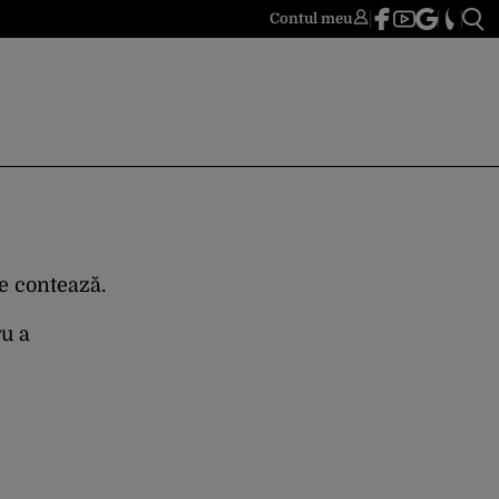
Contul meu
re contează.
ru a