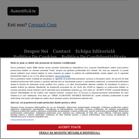
Esti nou?
Creează Cont
Despre Noi
Contact
Echipa Editorială
Politica De Cookies
Politica De Confidențialitate
Termeni Și Condiții
copyright © 2026
Citarea se poate face în limita a 250 de semne. Nici o instituţie sau persoană
(site-uri, instituţii mass-media, firme de monitorizare) nu poate reproduce
integral scrierile publicistice purtătoare de Drepturi de Autor.
Decizia ONJN nr. 1598/16.09.2021. Jocurile de noroc sunt interzise
minorilor.