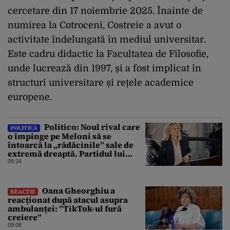
cercetare din 17 noiembrie 2025. Înainte de
numirea la Cotroceni, Costreie a avut o
activitate îndelungată în mediul universitar.
Este cadru didactic la Facultatea de Filosofie,
unde lucrează din 1997, și a fost implicat în
structuri universitare și rețele academice
europene.
Politico: Noul rival care
POLITICĂ
o împinge pe Meloni să se
întoarcă la „rădăcinile” sale de
extremă dreaptă. Partidul lui
Vannacci a trecut de 7% în
09:34
sondaje
Oana Gheorghiu a
REACȚIE
reacționat după atacul asupra
ambulanței: ”TikTok-ul fură
creiere”
09:08