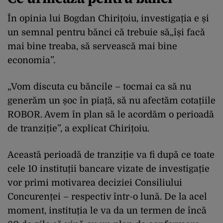
În opinia lui Bogdan Chirițoiu, investigația e și
un semnal pentru bănci că trebuie să„își facă
mai bine treaba, să servească mai bine
economia”.
„Vom discuta cu băncile – tocmai ca să nu
generăm un șoc în piață, să nu afectăm cotațiile
ROBOR. Avem în plan să le acordăm o perioadă
de tranziție”, a explicat Chirițoiu.
Această perioadă de tranziție va fi după ce toate
cele 10 instituții bancare vizate de investigație
vor primi motivarea deciziei Consiliului
Concurenței – respectiv într-o lună. De la acel
moment, instituția le va da un termen de încă