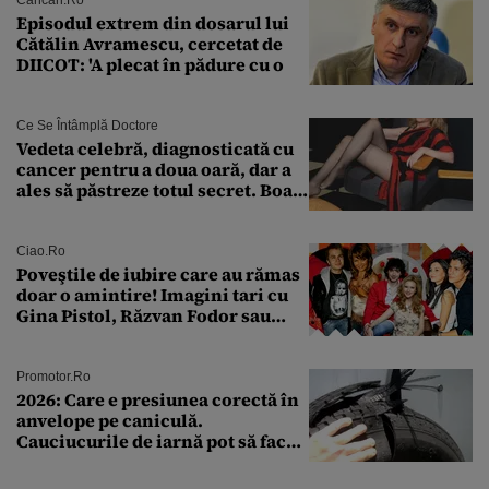
Cancan.ro
Episodul extrem din dosarul lui
Cătălin Avramescu, cercetat de
DIICOT: 'A plecat în pădure cu o
Ce Se Întâmplă Doctore
Vedeta celebră, diagnosticată cu
cancer pentru a doua oară, dar a
ales să păstreze totul secret. Boala
a fost descoperită la un control de
rutină
Ciao.ro
Poveştile de iubire care au rămas
doar o amintire! Imagini tari cu
Gina Pistol, Răzvan Fodor sau
Andra Măruţă şi foştii parteneri
Promotor.ro
2026: Care e presiunea corectă în
anvelope pe caniculă.
Cauciucurile de iarnă pot să facă
explozie la peste 40°C?