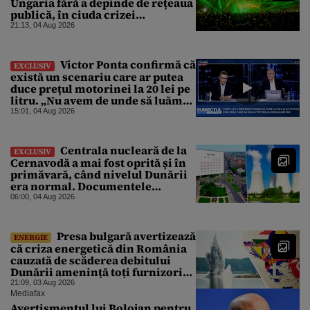
Ungaria fără a depinde de rețeaua
publică, în ciuda crizei
energetice
21:13, 04 Aug 2026
Victor Ponta confirmă că
EXCLUSIV
există un scenariu care ar putea
duce prețul motorinei la 20 lei pe
litru. „Nu avem de unde să luăm
petrol”
15:01, 04 Aug 2026
Centrala nucleară de la
EXCLUSIV
Cernavodă a mai fost oprită și în
primăvară, când nivelul Dunării
era normal. Documentele
descoperite de Gândul arată că
06:00, 04 Aug 2026
reactoarele au fost închise timp
de 20 de zile
Presa bulgară avertizează
ENERGIE
că criza energetică din România
cauzată de scăderea debitului
Dunării amenință toți furnizorii
balcanici de electricitate
21:09, 03 Aug 2026
Mediafax
Avertismentul lui Bolojan pentru