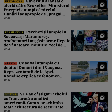
Guvernul a lansat o
ULTIMA ORĂ
alertă către Bruxelles. Ministerul
Energiei anunță că nivelul
Dunării se apropie de „pragul
critic”, iar centrala de la
20:26
Cernavodă s-ar putea opri
Percheziții ample în
FLASH NEWS
Suceava și Maramureș.
Anchetatorii au găsit arme ilegale
de vânătoare, muniție, zeci de
trofee de vânat și materiale
20:11
pirotehnice
Ce se va întâmpla cu
ALERTĂ
debitul Dunării din 13 august.
Reprezentanții de la Apele
Române explică ce fenomen
urmează
19:41
SUA au câștigat războiul
MILITAR
cu Iran, arată o analiză
americană. Cum s-ar schimba
toată arhitectura de securitate
din Orientul Mijlociu
19:28