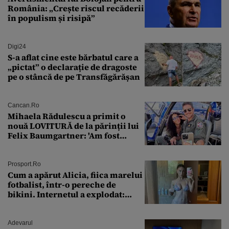
România: „Crește riscul recăderii
în populism și risipă”
Digi24
S-a aflat cine este bărbatul care a
„pictat” o declarație de dragoste
pe o stâncă de pe Transfăgărășan
Cancan.ro
Mihaela Rădulescu a primit o
nouă LOVITURĂ de la părinții lui
Felix Baumgartner: 'Am fost
ȘTEARSĂ complet din
Prosport.ro
Cum a apărut Alicia, fiica marelui
fotbalist, într-o pereche de
bikini. Internetul a explodat:
„Zeiță superbă!”
Adevarul