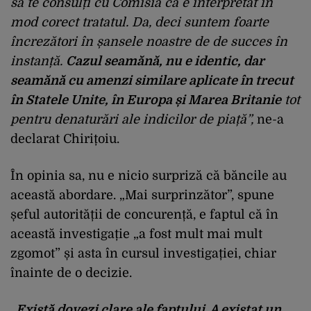
să te consulți cu Comisia că e interpretat în
mod corect tratatul. Da, deci suntem foarte
încrezători în șansele noastre de de succes în
instanță.
Cazul seamănă, nu e identic, dar
seamănă cu amenzi similare aplicate în trecut
în Statele Unite, în Europa și Marea Britanie
tot
pentru denaturări ale indicilor de piață”,
ne-a
declarat Chirițoiu.
În opinia sa, nu e nicio surpriză că băncile au
această abordare. „Mai surprinzător”, spune
șeful autorității de concurență, e faptul că în
această investigație „a fost mult mai mult
zgomot” și asta în cursul investigației, chiar
înainte de o decizie.
„Există dovezi clare ale faptului. A existat un