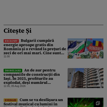
Citește Și
Bulgarii cumpără
EXCLUSIV
energie aproape gratis din
România și o revând la prețuri de
zeci de ori mai mari. Cine sunt
noii „băieți deștepți” din energie
11:00
de la sud de Dunăre
An de aur pentru
IMOBILIARE
companiile de construcții din
Iași. În 2025, profiturile au
explodat, deși numărul
angajaților a scăzut
11:05, 05 Aug 2026
Cum se va desfășura un
ENERGIE
festival muzical cu lumini în