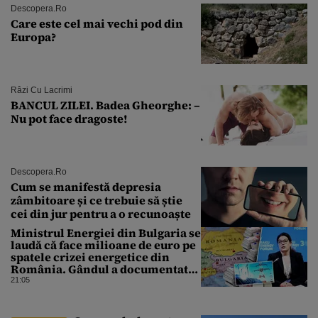
Descopera.ro
Care este cel mai vechi pod din
Europa?
Râzi Cu Lacrimi
BANCUL ZILEI. Badea Gheorghe: –
Nu pot face dragoste!
Descopera.ro
Cum se manifestă depresia
zâmbitoare și ce trebuie să știe
cei din jur pentru a o recunoaște
Ministrul Energiei din Bulgaria se
laudă că face milioane de euro pe
spatele crizei energetice din
România. Gândul a documentat
cazul
21:05