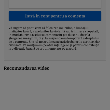
Intră în cont pentru a comenta
Vă rugăm să țineți cont că folosirea injuriilor, a limbajului
instigator la ură, a apelurilor la violență sau trimiterea repetată,
în mod abuziv, a aceluiași comentariu pot duce nu doar la
ștergerea mesajului, ci și la suspendarea temporară a dreptului
de a comenta. Site-ul nostru încurajează dezbaterile aprinse, dar
civilizate. Vă mulțumim pentru înțelegere și pentru contribuția
la o discuție bazată pe argumente, nu pe atacuri.
Recomandarea video