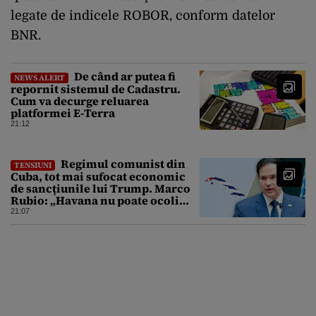
legate de indicele ROBOR, conform datelor
BNR.
De când ar putea fi
NEWS ALERT
repornit sistemul de Cadastru.
Cum va decurge reluarea
platformei E-Terra
21:12
Regimul comunist din
TENSIUNI
Cuba, tot mai sufocat economic
de sancțiunile lui Trump. Marco
Rubio: „Havana nu poate ocoli
sancțiunile prin mimat reforme”
21:07