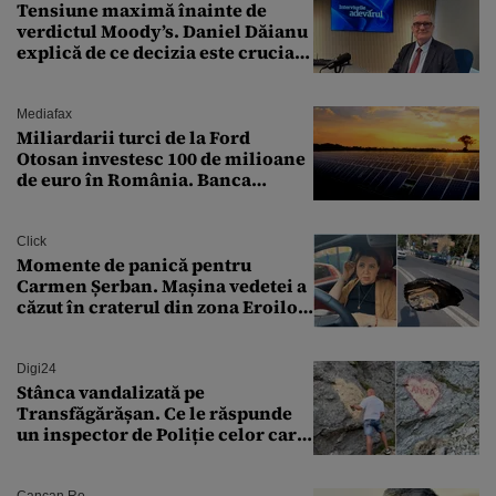
Tensiune maximă înainte de
verdictul Moody’s. Daniel Dăianu
explică de ce decizia este crucială
pentru economia României
Mediafax
Miliardarii turci de la Ford
Otosan investesc 100 de milioane
de euro în România. Banca
Transilvania le acordă o
finanțare uriașă
Click
Momente de panică pentru
Carmen Șerban. Mașina vedetei a
căzut în craterul din zona Eroilor:
„M-am speriat foarte tare”
Digi24
Stânca vandalizată pe
Transfăgărășan. Ce le răspunde
un inspector de Poliție celor care
întreabă: „Dar ce a făcut?”