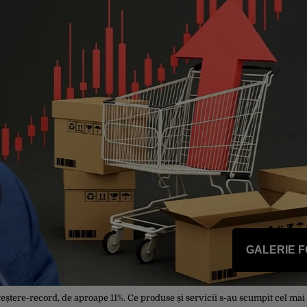
GALERIE 
ă creștere-record, de aproape 11%. Ce produse și servicii s-au scumpit cel mai