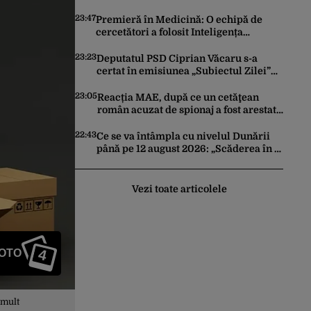
trimită rachete Ucrainei: „Avem și noi
nevoie de rachete”
23:47
Premieră în Medicină: O echipă de
cercetători a folosit Inteligența
Artificială pentru a crea primele
virusuri sintetice la tratarea de E.coli
23:23
Deputatul PSD Ciprian Văcaru s-a
certat în emisiunea „Subiectul Zilei”
cu deputatul USR Cezar Drăgoescu,
deficitul fiind motivul scandalului
23:05
Reacția MAE, după ce un cetăţean
român acuzat de spionaj a fost arestat
în Germania. Complotase cu un
ucrainean ca să asasineze un
22:43
Ce se va întâmpla cu nivelul Dunării
producător de drone
până pe 12 august 2026: „Scăderea în 7
zile este de 10 centimetri”
Vezi toate articolele
4
FOTO
 mult