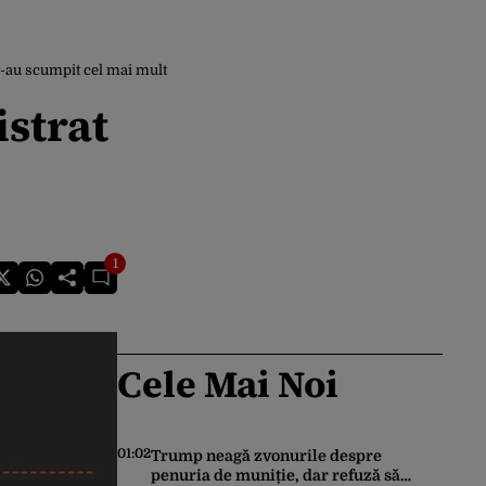
 s-au scumpit cel mai mult
istrat
1
Cele Mai Noi
01:02
Trump neagă zvonurile despre
penuria de muniție, dar refuză să