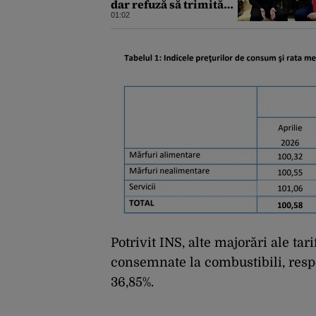
dar refuză să trimită
rachete Ucrainei:
01:02
„Avem și noi nevoie de
rachete”
Potrivit INS, alte majorări ale tar
consemnate la combustibili, respe
36,85%.