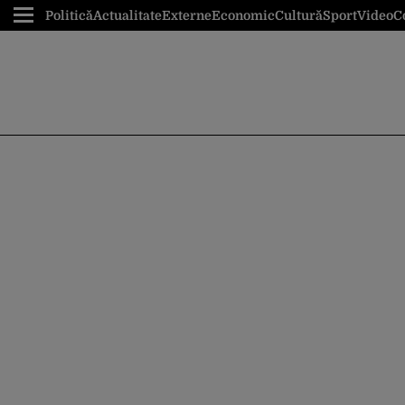
Politică
Actualitate
Externe
Economic
Cultură
Sport
Video
C