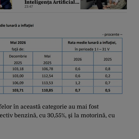
Inteligența Artificială
pentru a crea primele
23:47
virusuri sintetice la
tratarea de E.coli
ifelor în această categorie au mai fost
ctiv benzină, cu 30,55%, şi la motorină, cu